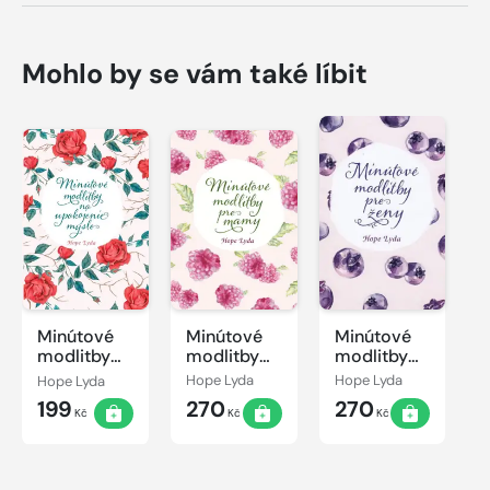
Mohlo by se vám také líbit
Minútové
Minútové
Minútové
modlitby
modlitby
modlitby
na
pre mamy
pre ženy
Hope Lyda
Hope Lyda
Hope Lyda
upokojenie
199
270
270
mysle
Kč
Kč
Kč