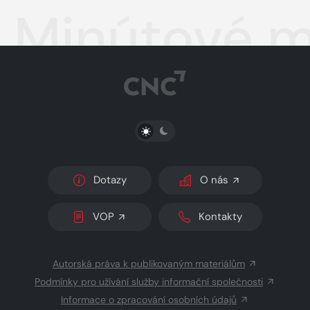
Minútové m
PŘEPNOUT SVĚTLÝ/TMAVÝ REŽIM
Dotazy
O nás
VOP
Kontakty
Autorská práva k publikovaným materiálům
Podmínky pro užívání služby informační společnosti
Informace o zpracování osobních údajů