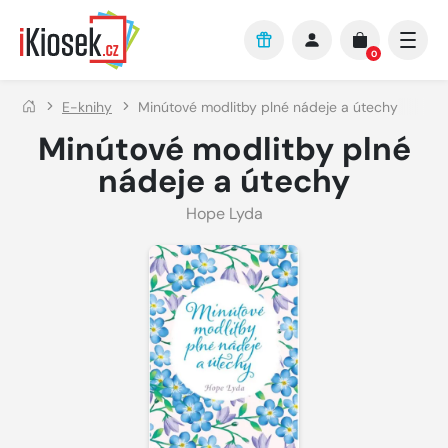
Přejít na hlavní obsah
0
E-knihy
Minútové modlitby plné nádeje a útechy
Minútové modlitby plné
nádeje a útechy
Hope Lyda