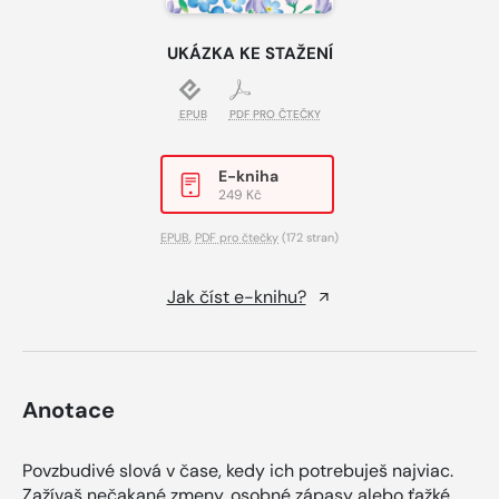
UKÁZKA KE STAŽENÍ
EPUB
PDF PRO ČTEČKY
E-kniha
249 Kč
EPUB
,
PDF pro čtečky
(172 stran)
Jak číst e-knihu?
Anotace
Povzbudivé slová v čase, kedy ich potrebuješ najviac.
Zažívaš nečakané zmeny, osobné zápasy alebo ťažké