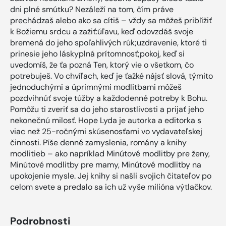
dni plné smútku? Nezáleží na tom, čím práve
prechádzaš alebo ako sa cítiš – vždy sa môžeš priblížiť
k Božiemu srdcu a zažiť:úľavu, keď odovzdáš svoje
bremená do jeho spoľahlivých rúk;uzdravenie, ktoré ti
prinesie jeho láskyplná prítomnosť;pokoj, keď si
uvedomíš, že ťa pozná Ten, ktorý vie o všetkom, čo
potrebuješ. Vo chvíľach, keď je ťažké nájsť slová, týmito
jednoduchými a úprimnými modlitbami môžeš
pozdvihnúť svoje túžby a každodenné potreby k Bohu.
Pomôžu ti zveriť sa do jeho starostlivosti a prijať jeho
nekonečnú milosť. Hope Lyda je autorka a editorka s
viac než 25-ročnými skúsenosťami vo vydavateľskej
činnosti. Píše denné zamyslenia, romány a knihy
modlitieb – ako napríklad Minútové modlitby pre ženy,
Minútové modlitby pre mamy, Minútové modlitby na
upokojenie mysle. Jej knihy si našli svojich čitateľov po
celom svete a predalo sa ich už vyše milióna výtlačkov.
Podrobnosti