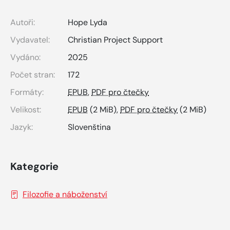
Autoři:
Hope Lyda
Vydavatel:
Christian Project Support
Vydáno:
2025
Počet stran:
172
Formáty:
EPUB
,
PDF pro čtečky
Velikost:
EPUB
(2 MiB),
PDF pro čtečky
(2 MiB)
Jazyk:
Slovenština
Kategorie
Filozofie a náboženství