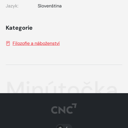
Jazyk:
Slovenština
Kategorie
Filozofie a náboženství
Minútočka
PŘEPNOUT SVĚTLÝ/TMAVÝ REŽIM