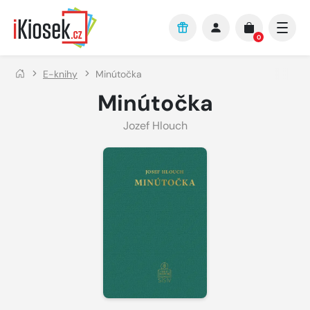
Přejít na hlavní obsah
0
E-knihy
Minútočka
Minútočka
Jozef Hlouch