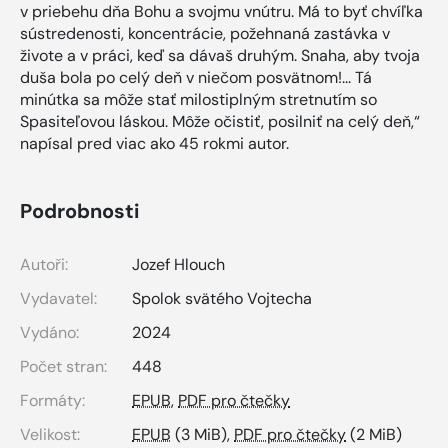
v priebehu dňa Bohu a svojmu vnútru. Má to byť chvíľka
sústredenosti, koncentrácie, požehnaná zastávka v
živote a v práci, keď sa dávaš druhým. Snaha, aby tvoja
duša bola po celý deň v niečom posvätnom!... Tá
minútka sa môže stať milostiplným stretnutím so
Spasiteľovou láskou. Môže očistiť, posilniť na celý deň,“
napísal pred viac ako 45 rokmi autor.
Podrobnosti
Autoři:
Jozef Hlouch
Vydavatel:
Spolok svätého Vojtecha
Vydáno:
2024
Počet stran:
448
Formáty:
EPUB
,
PDF pro čtečky
Velikost:
EPUB
(3 MiB),
PDF pro čtečky
(2 MiB)