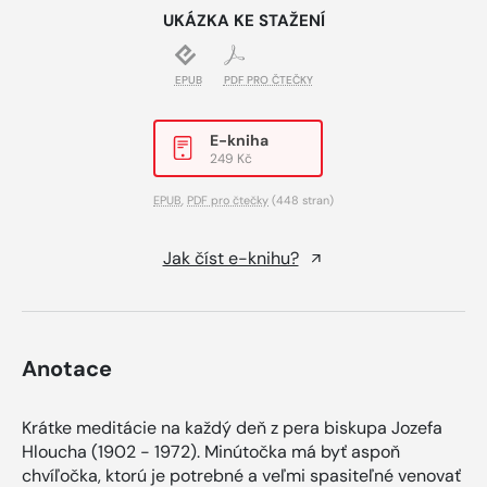
UKÁZKA KE STAŽENÍ
EPUB
PDF PRO ČTEČKY
E-kniha
249 Kč
EPUB
,
PDF pro čtečky
(448 stran)
Jak číst e-knihu?
Anotace
Krátke meditácie na každý deň z pera biskupa Jozefa
Hloucha (1902 - 1972). Minútočka má byť aspoň
chvíľočka, ktorú je potrebné a veľmi spasiteľné venovať