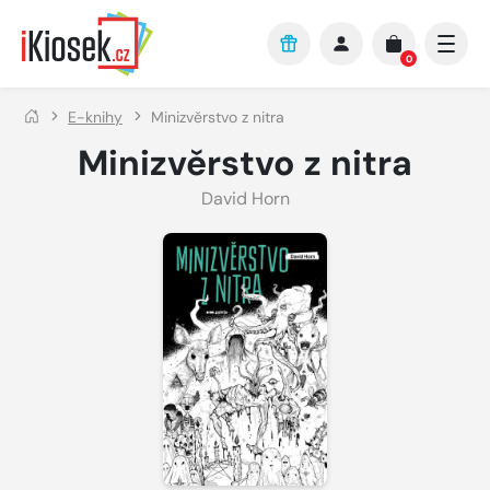
Přejít na hlavní obsah
0
E-knihy
Minizvěrstvo z nitra
Minizvěrstvo z nitra
David Horn