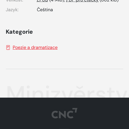
Jazyk:
Čeština
Kategorie
Poezie a dramatizace
Minizvěrstv