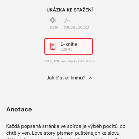
UKÁZKA KE STAŽENÍ
EPUB
PDF PRO ČTEČKY
E-kniha
229 Kč
EPUB
,
PDF pro čtečky
(144 stran)
Jak číst e-knihu?
Anotace
Každá popsaná stránka ve sbírce je výběh pocitů, co
chtěly ven. Love story písmen puštěnejch ke slovu.