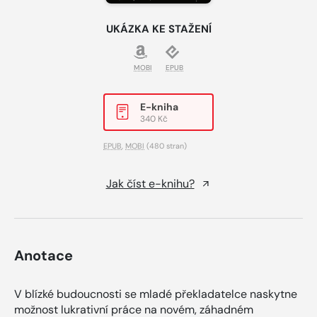
UKÁZKA KE STAŽENÍ
MOBI
EPUB
E-kniha
340 Kč
EPUB
,
MOBI
(480 stran)
Jak číst e-knihu?
Anotace
V blízké budoucnosti se mladé překladatelce naskytne
možnost lukrativní práce na novém, záhadném