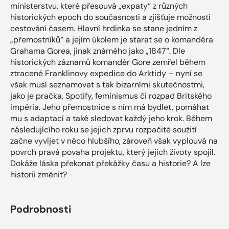
ministerstvu, které přesouvá „expaty“ z různých
historických epoch do současnosti a zjišťuje možnosti
cestování časem. Hlavní hrdinka se stane jedním z
„přemostníků“ a jejím úkolem je starat se o komandéra
Grahama Gorea, jinak známého jako „1847“. Dle
historických záznamů komandér Gore zemřel během
ztracené Franklinovy expedice do Arktidy – nyní se
však musí seznamovat s tak bizarními skutečnostmi,
jako je pračka, Spotify, feminismus či rozpad Britského
impéria. Jeho přemostnice s ním má bydlet, pomáhat
mu s adaptací a také sledovat každý jeho krok. Během
následujícího roku se jejich zprvu rozpačité soužití
začne vyvíjet v něco hlubšího, zároveň však vyplouvá na
povrch pravá povaha projektu, který jejich životy spojil.
Dokáže láska překonat překážky času a historie? A lze
historii změnit?
Podrobnosti