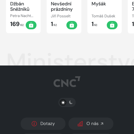
Džbán
Nevšední
Myšák
Sněžníků
prázdniny
7
Petra Nachtmanová
Jiří Posselt
Tomáš Dušek
169
1
1
1
Kč
Kč
Kč
Ministerst
PŘEPNOUT SVĚTLÝ/TMAVÝ REŽIM
Dotazy
O nás