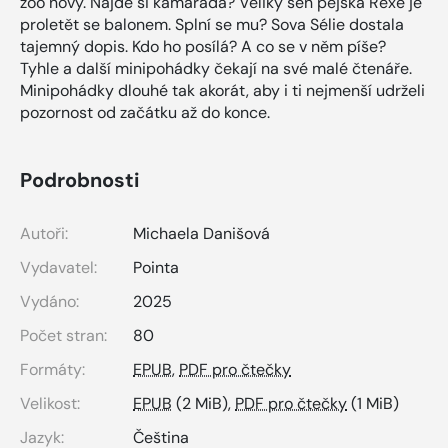
zoo nový. Najde si kamaráda? Veliký sen pejska Rexe je
proletět se balonem. Splní se mu? Sova Sélie dostala
tajemný dopis. Kdo ho posílá? A co se v něm píše?
Tyhle a další minipohádky čekají na své malé čtenáře.
Minipohádky dlouhé tak akorát, aby i ti nejmenší udrželi
pozornost od začátku až do konce.
Podrobnosti
Autoři:
Michaela Danišová
Vydavatel:
Pointa
Vydáno:
2025
Počet stran:
80
Formáty:
EPUB
,
PDF pro čtečky
Velikost:
EPUB
(2 MiB),
PDF pro čtečky
(1 MiB)
Jazyk:
Čeština