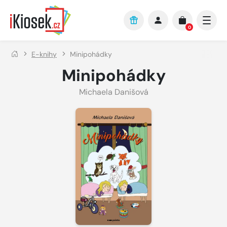
Přejít na hlavní obsah
0
E-knihy
Minipohádky
Minipohádky
Michaela Danišová