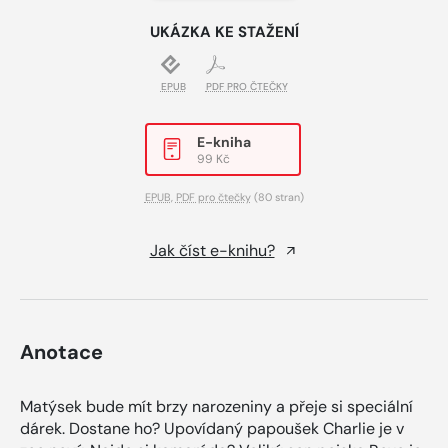
UKÁZKA KE STAŽENÍ
EPUB
PDF PRO ČTEČKY
E-kniha
99 Kč
EPUB
,
PDF pro čtečky
(80 stran)
Jak číst e-knihu?
Anotace
Matýsek bude mít brzy narozeniny a přeje si speciální
dárek. Dostane ho? Upovídaný papoušek Charlie je v