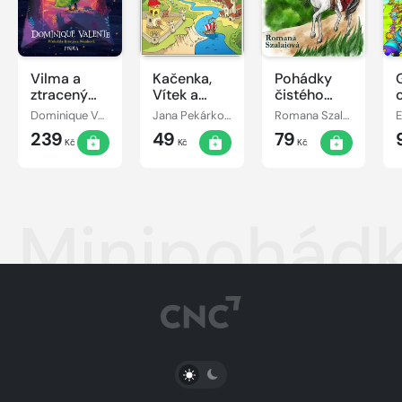
Vilma a
Kačenka,
Pohádky
ztracený
Vítek a
čistého
den
jejich
srdce
Dominique Valente
Jana Pekárková
Romana Szalaiová
E
pohádkové
239
49
79
dobrodružství
Kč
Kč
Kč
Minipohád
PŘEPNOUT SVĚTLÝ/TMAVÝ REŽIM