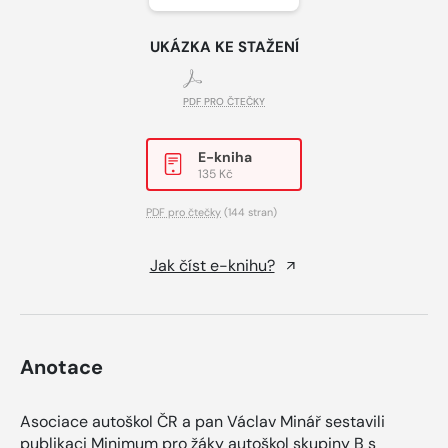
UKÁZKA KE STAŽENÍ
PDF PRO ČTEČKY
E-kniha
135 Kč
PDF pro čtečky
(144 stran)
Jak číst e-knihu?
Anotace
Asociace autoškol ČR a pan Václav Minář sestavili
publikaci Minimum pro žáky autoškol skupiny B s