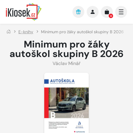
Přejít na hlavní obsah
0
E-knihy
Minimum pro žáky autoškol skupiny B 2026
Minimum pro žáky
autoškol skupiny B 2026
Václav Minář