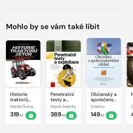
Mohlo by se vám také líbit
Historie
Penetrační
Občanský a
traktorů
testy a
společenskovědní
Zetor
exploitace
základ
Marián Šuman-Hreblay
Matúš Selecký
kolektiv
319
389
149
Kč
Kč
Kč