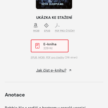
UKÁZKA KE STAŽENÍ
MOBI
EPUB
PDF PRO ČTEČKY
E-kniha
229 Kč
EPUB
,
MOBI
,
PDF pro čtečky
(216 stran)
Jak číst e-knihu?
Anotace
Bobbie žije s rodiči a bratrem v ospalé vesnici