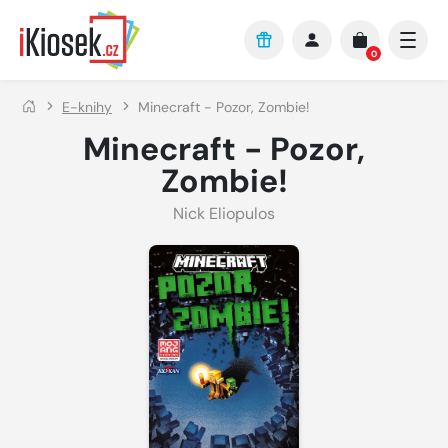
Přejít na hlavní obsah
0
E-knihy
Minecraft - Pozor, Zombie!
Minecraft - Pozor,
Zombie!
Nick Eliopulos