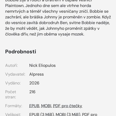
Plaintown. Jednoho dne sem ale vtrhne horda
nemrtvých a téměř všechny vesničany zničí. Bobbie se
zachrání, ale bráška Johnny je proměněn v zombie. Když
do vesnice zavítá dobrodruh Ben, svitne Bobbie naděje,
že by mohl vědět, jak Johnnyho proměnit zpátky v
člověka dřív, než jim oběma vysaje mozek.
Podrobnosti
Autoři:
Nick Eliopulos
Vydavatel:
Alpress
Vydáno:
2026
Počet
216
stran:
Formáty:
EPUB
,
MOBI
,
PDF pro čtečky
Velikost:
EPUB
(3 MiB),
MOBI
(3 MiB),
PDF pro