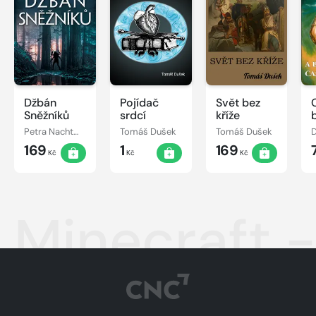
Džbán
Pojídač
Svět bez
Sněžníků
srdcí
kříže
Petra Nachtmanová
Tomáš Dušek
Tomáš Dušek
D
169
1
169
Kč
Kč
Kč
Minecraft -