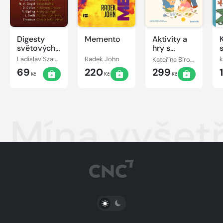
Digesty
Memento
Aktivity a
světových
hry s
autorů
vnoučaty
Ladislav Szalai, Romana Szalaiová
Radek John
Kateřina Bírová
k
69
220
299
Kč
Kč
Kč
Mína vyšetř
PŘEPNOUT SVĚTLÝ/TMAVÝ REŽIM