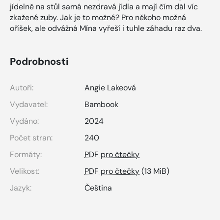
jídelně na stůl samá nezdravá jídla a mají čím dál víc
zkažené zuby. Jak je to možné? Pro někoho možná
oříšek, ale odvážná Mína vyřeší i tuhle záhadu raz dva.
Podrobnosti
Autoři:
Angie Lakeová
Vydavatel:
Bambook
Vydáno:
2024
Počet stran:
240
Formáty:
PDF pro čtečky
Velikost:
PDF pro čtečky
(13 MiB)
Jazyk:
Čeština