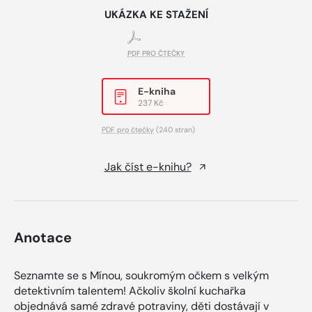
UKÁZKA KE STAŽENÍ
PDF PRO ČTEČKY
E-kniha
237 Kč
PDF pro čtečky
(240 stran)
Jak číst e-knihu?
Anotace
Seznamte se s Mínou, soukromým očkem s velkým
detektivním talentem! Ačkoliv školní kuchařka
objednává samé zdravé potraviny, děti dostávají v