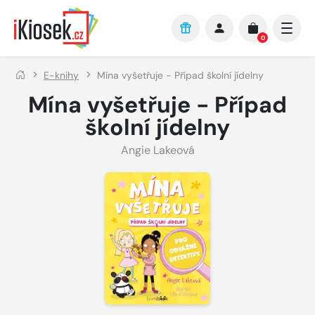
Přejít na hlavní obsah
0
E-knihy
Mína vyšetřuje - Případ školní jídelny
Mína vyšetřuje - Případ
školní jídelny
Angie Lakeová