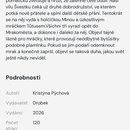
pomaličku zvětšuje a hrozí, že zalehne celé údolí. Naši
vílu Švestku čeká už druhé dobrodružství, ve kterém
potká nové přátele a splní další dětské přání. Tentokrát
se na něj vydá s holčičkou Mínou a úzkostlivým
mráčkem Tůtusem.Všichni tři vyrazí opět do
Mrakoměsta, a dokonce i daleko za něj. Objeví tajné
lázně pro mráčky, které provozují neodbytné bytůstky
podobné plamínku. Pokud se jim podaří odemknout
mrak a konečně zaprší, objeví se taková duha, jakou svět
ještě nikdy neviděl.
Podrobnosti
Autoři:
Kristýna Pýchová
Vydavatel:
Drobek
Vydáno:
2026
Počet
120
stran: