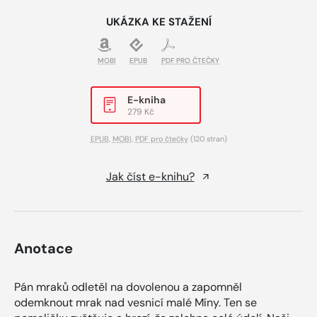
UKÁZKA KE STAŽENÍ
MOBI
EPUB
PDF PRO ČTEČKY
E-kniha
279 Kč
EPUB
,
MOBI
,
PDF pro čtečky
(120 stran)
Jak číst e-knihu?
Anotace
Pán mraků odletěl na dovolenou a zapomněl
odemknout mrak nad vesnicí malé Míny. Ten se