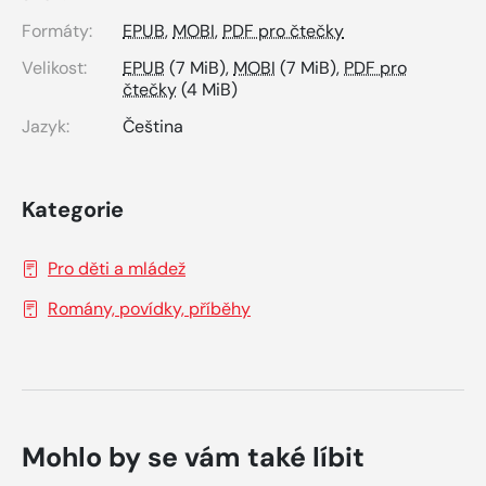
Formáty:
EPUB
,
MOBI
,
PDF pro čtečky
Velikost:
EPUB
(7 MiB),
MOBI
(7 MiB),
PDF pro
čtečky
(4 MiB)
Jazyk:
Čeština
Kategorie
Pro děti a mládež
Romány, povídky, příběhy
Mohlo by se vám také líbit