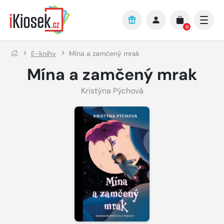
Přejít na hlavní obsah
0
E-knihy
Mína a zamčený mrak
Mína a zamčený mrak
Kristýna Pýchová