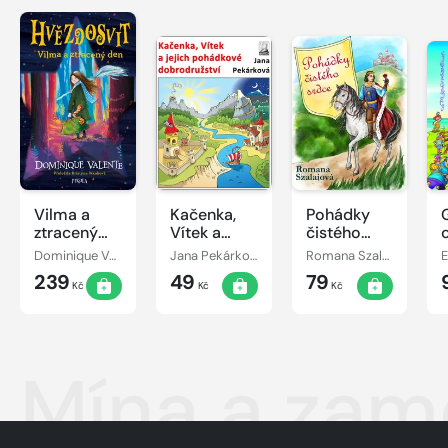
Vilma a
Kačenka,
Pohádky
ztracený
Vítek a
čistého
den
jejich
srdce
Dominique Valente
Jana Pekárková
Romana Szalaiová
E
pohádkové
239
49
79
dobrodružství
Kč
Kč
Kč
Mína a za