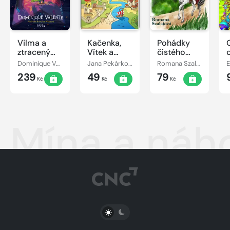
Vilma a
Kačenka,
Pohádky
ztracený
Vítek a
čistého
den
jejich
srdce
Dominique Valente
Jana Pekárková
Romana Szalaiová
E
pohádkové
239
49
79
dobrodružství
Kč
Kč
Kč
Mína a náh
PŘEPNOUT SVĚTLÝ/TMAVÝ REŽIM