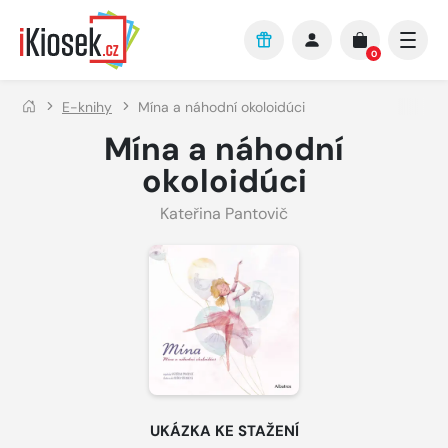
Přejít na hlavní obsah
0
E-knihy
Mína a náhodní okoloidúci
Mína a náhodní
okoloidúci
Kateřina Pantovič
UKÁZKA KE STAŽENÍ