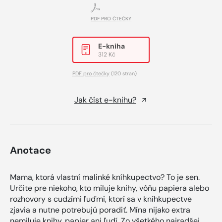
PDF PRO ČTEČKY
E-kniha
312 Kč
PDF pro čtečky
(120 stran)
Jak číst e-knihu?
Anotace
Mama, ktorá vlastní malinké kníhkupectvo? To je sen.
Určite pre niekoho, kto miluje knihy, vôňu papiera alebo
rozhovory s cudzími ľuďmi, ktorí sa v kníhkupectve
zjavia a nutne potrebujú poradiť. Mína nijako extra
nemiluje knihy, papier ani ľudí. Zo všetkého najradšej