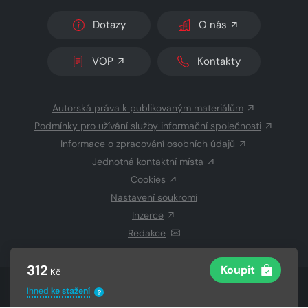
Dotazy
O nás
VOP
Kontakty
Autorská práva k publikovaným materiálům
Podmínky pro užívání služby informační společnosti
Informace o zpracování osobních údajů
Jednotná kontaktní místa
Cookies
Nastavení soukromí
Inzerce
Redakce
312
Koupit
Kč
© 2026 Copyright
CZECH NEWS CENTER a.s.
a dodavatelé
Ihned
ke stažení
?
obsahu