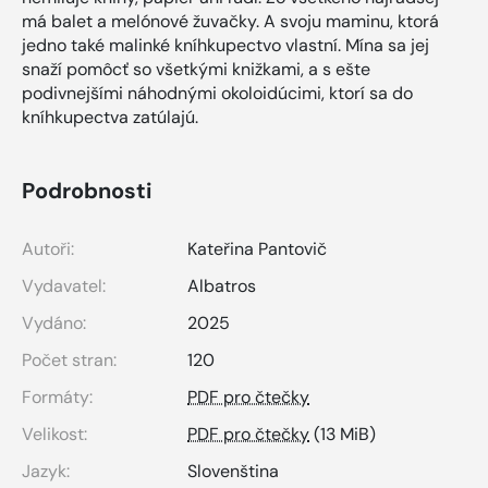
má balet a melónové žuvačky. A svoju maminu, ktorá
jedno také malinké kníhkupectvo vlastní. Mína sa jej
snaží pomôcť so všetkými knižkami, a s ešte
podivnejšími náhodnými okoloidúcimi, ktorí sa do
kníhkupectva zatúlajú.
Podrobnosti
Autoři:
Kateřina Pantovič
Vydavatel:
Albatros
Vydáno:
2025
Počet stran:
120
Formáty:
PDF pro čtečky
Velikost:
PDF pro čtečky
(13 MiB)
Jazyk:
Slovenština