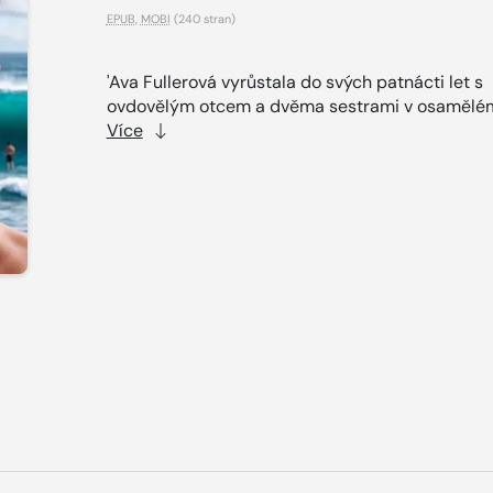
EPUB
,
MOBI
(240 stran)
'Ava Fullerová vyrůstala do svých patnácti let s
ovdovělým otcem a dvěma sestrami v osamělém
Více