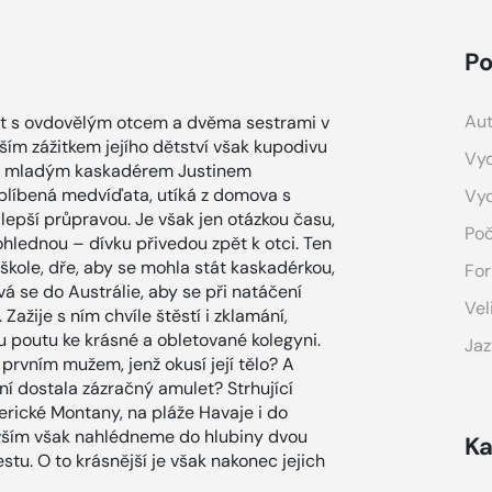
Po
Aut
let s ovdovělým otcem a dvěma sestrami v
ím zážitkem jejího dětství však kupodivu
Vyd
ní s mladým kaskadérem Justinem
oblíbená medvíďata, utíká z domova s
Vy
ejlepší průpravou. Je však jen otázkou času,
Poč
hlednou – dívku přivedou zpět k otci. Ten
í škole, dře, aby se mohla stát kaskadérkou,
For
á se do Austrálie, aby se při natáčení
Vel
žije s ním chvíle štěstí i zklamání,
u poutu ke krásné a obletované kolegyni.
Jaz
prvním mužem, jenž okusí její tělo? A
ní dostala zázračný amulet? Strhující
ické Montany, na pláže Havaje i do
evším však nahlédneme do hlubiny dvou
Ka
stu. O to krásnější je však nakonec jejich