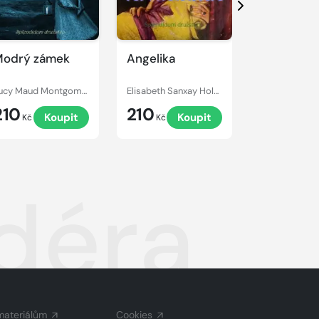
Další
odrý zámek
Angelika
Armadale
Lucy Maud Montgomery
Elisabeth Sanxay Holding
Wilkie Collins
210
210
249
Koupit
Koupit
Kč
Kč
Kč
adéra
materiálům
Cookies