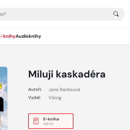
E-knihy
Audioknihy
Miluji kaskadéra
Autoři:
Jane Banksová
Vydal:
Viking
E-kniha
149 Kč