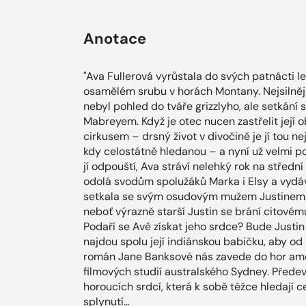
Anotace
"Ava Fullerová vyrůstala do svých patnácti 
osamělém srubu v horách Montany. Nejsilnějš
nebyl pohled do tváře grizzlyho, ale setká
Mabreyem. Když je otec nucen zastřelit její 
cirkusem – drsný život v divočině je jí tou n
kdy celostátně hledanou – a nyní už velmi po
jí odpouští, Ava stráví nelehký rok na středn
odolá svodům spolužáků Marka i Elsy a vydáv
setkala se svým osudovým mužem Justinem. Za
neboť výrazně starší Justin se brání citovém
Podaří se Avě získat jeho srdce? Bude Justin 
najdou spolu její indiánskou babičku, aby od 
román Jane Banksové nás zavede do hor amer
filmových studií australského Sydney. Před
horoucích srdcí, která k sobě těžce hledají ce
splynutí…