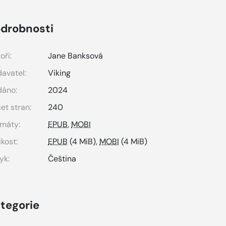
drobnosti
oři:
Jane Banksová
avatel:
Viking
dáno:
2024
et stran:
240
máty:
EPUB
,
MOBI
ikost:
EPUB
(4 MiB),
MOBI
(4 MiB)
yk:
Čeština
tegorie