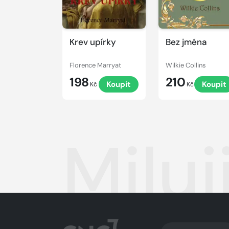
Krev upírky
Bez jména
Florence Marryat
Wilkie Collins
198
210
Koupit
Koupit
Kč
Kč
Milu