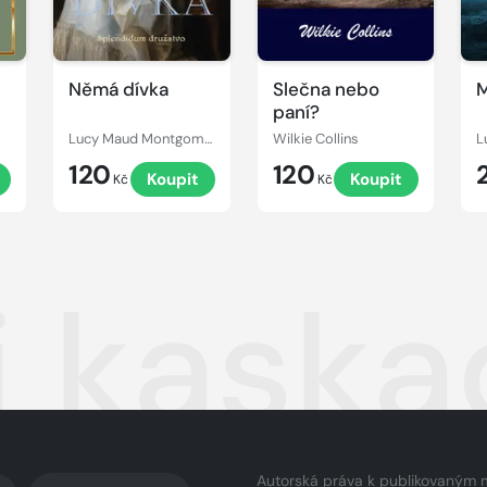
Němá dívka
Slečna nebo
M
paní?
Lucy Maud Montgomery
Wilkie Collins
120
120
Koupit
Koupit
Kč
Kč
ji kask
Autorská práva k publikovaným 