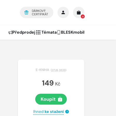
DÁRKOVÝ
CERTIFIKÁT
0
Předprodej
Témata
BLESKmobil
E-KNIHA
(
EPUB
,
MOBI
)
149
Kč
Koupit
Ihned
ke stažení
?