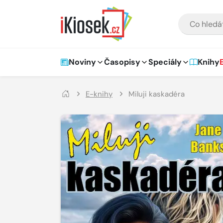
Přejít na hlavní obsah
VYHLEDÁVÁNÍ
Hlavní navigace
Noviny
Časopisy
Speciály
Knihy
E-knihy
Miluji kaskadéra