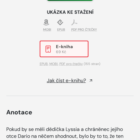
UKÁZKA KE STAŽENÍ
MOBI
EPUB
PDF PRO ČTEČKY
E-kniha
69 Kč
EPUB
,
MOBI
,
PDF pro čtečky
(155 stran)
Jak číst e-knihu?
Anotace
Pokud by se měli dědička Lyssia a chráněnec jejího
otce Dario na něčem shodnout, bylo by to to, že ten