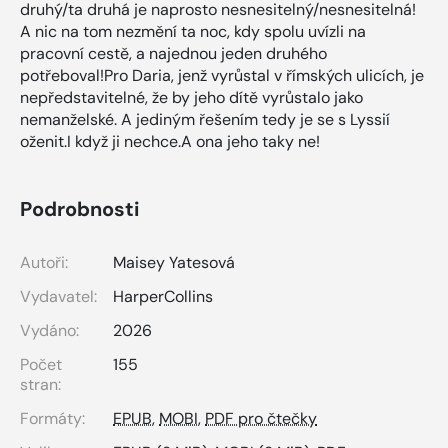
druhý/ta druhá je naprosto nesnesitelný/nesnesitelná!
A nic na tom nezmění ta noc, kdy spolu uvízli na
pracovní cestě, a najednou jeden druhého
potřeboval!Pro Daria, jenž vyrůstal v římských ulicích, je
nepředstavitelné, že by jeho dítě vyrůstalo jako
nemanželské. A jediným řešením tedy je se s Lyssií
oženit.I když ji nechce.A ona jeho taky ne!
Podrobnosti
Autoři:
Maisey Yatesová
Vydavatel:
HarperCollins
Vydáno:
2026
Počet
155
stran:
Formáty:
EPUB
,
MOBI
,
PDF pro čtečky