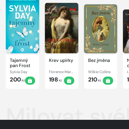
Tajemný
Krev upírky
Bez jména
pan Frost
Sylvia Day
Florence Marryat
Wilkie Collins
200
198
210
Kč
Kč
Kč
Milovat své