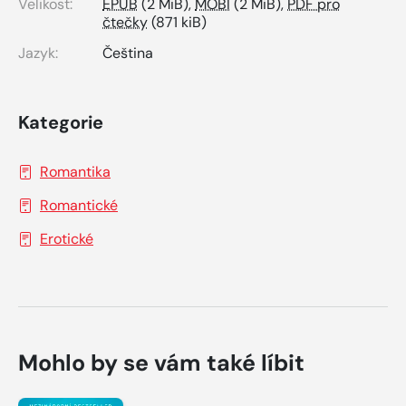
Velikost:
EPUB
(2 MiB),
MOBI
(2 MiB),
PDF pro
čtečky
(871 kiB)
Jazyk:
Čeština
Kategorie
Romantika
Romantické
Erotické
Mohlo by se vám také líbit