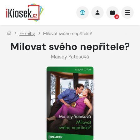
Přejít na hlavní obsah
0
E-knihy
Milovat svého nepřítele?
Milovat svého nepřítele?
Maisey Yatesová