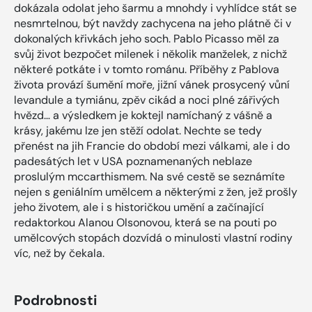
dokázala odolat jeho šarmu a mnohdy i vyhlídce stát se
nesmrtelnou, být navždy zachycena na jeho plátně či v
dokonalých křivkách jeho soch. Pablo Picasso měl za
svůj život bezpočet milenek i několik manželek, z nichž
některé potkáte i v tomto románu. Příběhy z Pablova
života provází šumění moře, jižní vánek prosycený vůní
levandule a tymiánu, zpěv cikád a noci plné zářivých
hvězd… a výsledkem je koktejl namíchaný z vášně a
krásy, jakému lze jen stěží odolat. Nechte se tedy
přenést na jih Francie do období mezi válkami, ale i do
padesátých let v USA poznamenaných neblaze
proslulým mccarthismem. Na své cestě se seznámíte
nejen s geniálním umělcem a některými z žen, jež prošly
jeho životem, ale i s historičkou umění a začínající
redaktorkou Alanou Olsonovou, která se na pouti po
umělcových stopách dozvídá o minulosti vlastní rodiny
víc, než by čekala.
Podrobnosti