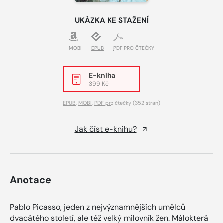
UKÁZKA KE STAŽENÍ
MOBI
EPUB
PDF PRO ČTEČKY
E-kniha
399 Kč
EPUB
,
MOBI
,
PDF pro čtečky
(352 stran)
Jak číst e-knihu?
Anotace
Pablo Picasso, jeden z nejvýznamnějších umělců
dvacátého století, ale též velký milovník žen. Málokterá