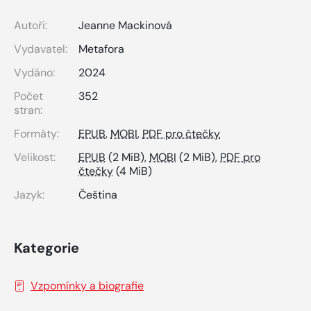
Autoři:
Jeanne Mackinová
Vydavatel:
Metafora
Vydáno:
2024
Počet
352
stran:
Formáty:
EPUB
,
MOBI
,
PDF pro čtečky
Velikost:
EPUB
(2 MiB),
MOBI
(2 MiB),
PDF pro
čtečky
(4 MiB)
Jazyk:
Čeština
Kategorie
Vzpomínky a biografie