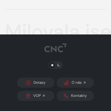
Milovala js
PŘEPNOUT SVĚTLÝ/TMAVÝ REŽIM
Dotazy
O nás
VOP
Kontakty