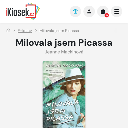
Přejít na hlavní obsah
0
E-knihy
Milovala jsem Picassa
Milovala jsem Picassa
Jeanne Mackinová