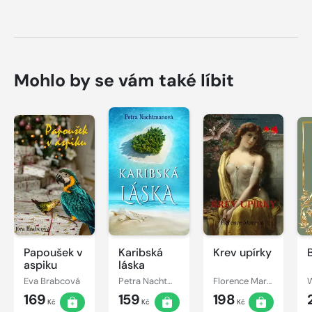
Mohlo by se vám také líbit
Papoušek v
Karibská
Krev upírky
aspiku
láska
Eva Brabcová
Petra Nachtmanová
Florence Marryat
W
169
159
198
Kč
Kč
Kč