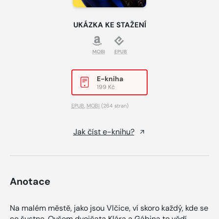
UKÁZKA KE STAŽENÍ
MOBI
EPUB
E-kniha
199 Kč
EPUB
,
MOBI
(264 stran)
Jak číst e-knihu?
Anotace
Na malém městě, jako jsou Vlčice, ví skoro každý, kde se
co šustne. Ovšem dvojčata Klára a Gábina to vědí