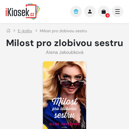
Přejít na hlavní obsah
0
E-knihy
Milost pro zlobivou sestru
Milost pro zlobivou sestru
Alena Jakoubková