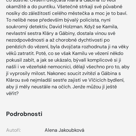
okamžitě a do puntíku. Všetečně strkají své půvabné
nosíky do záležitostí celého městečka a moc je to baví.
To nelibě nese především bývalý policista, nyní
soukromý detektiv, David Holzman. Když se Kamila,
nevlastní sestra Kláry a Gábiny, dostala vinou své
nezodpovědnosti a až chorobné dychtivosti po
penězích do vězení, byla dvojčata rozhodnuta ji na věky
věků zatratit. Poté, co se však Kamilu ve vězení někdo
pokusil zabít, a jak se ukázalo, bývalí komplicové si ji
našli i ve vězeňské nemocnici, dělají všechno pro to, aby
jí vyprosily milost. Nakonec soucit zvítězí a Gábina s
Klárou své nejmladší sestře zajistí ve Vlčicích bydlení,
aby ji měly neustále na očích. Jenže můžou jí ještě
věřit?
Podrobnosti
Autoři:
Alena Jakoubková