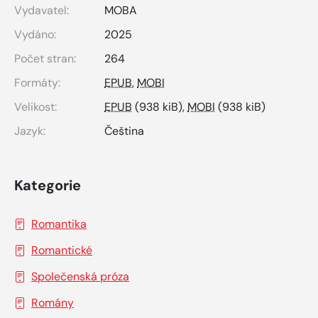
Vydavatel:
MOBA
Vydáno:
2025
Počet stran:
264
Formáty:
EPUB
,
MOBI
Velikost:
EPUB
(938 kiB),
MOBI
(938 kiB)
Jazyk:
Čeština
Kategorie
Romantika
Romantické
Společenská próza
Romány