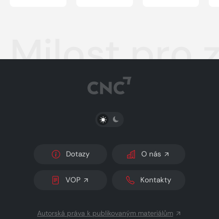
Milost pro 
PŘEPNOUT SVĚTLÝ/TMAVÝ REŽIM
Dotazy
O nás
VOP
Kontakty
Autorská práva k publikovaným materiálům