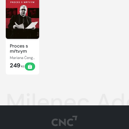
Proces s
mŕtvym
Mariana Čengel Solčanská
249
Kč
Milenec Ad