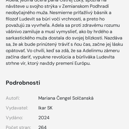
návšteve u svojho strýka v Zemianskom Podhradí
neobyčajného muža. Nesmierne príťažlivý básnik a
filozof Ludevít sa búri voči vrchnosti, a preto ho
považujú za vyvrheľa. Adela sa proti zdravému rozumu
vášnivo zamiluje a musí vymyslieť, ako by hrdého a
sarkastického muža dostala do svojej blízkosti. Nazdáva
sa, že ak bude prinútený tráviť s ňou čas, začne jej lásku
opätovať. Vo chvíli, keď sa zdá, že sa Adelinmu zámeru
začína dariť, vypukne revolúcia a búrliváka Ludevíta
strhne vír, ktorý navždy premení Európu.
Podrobnosti
Autoři:
Mariana Čengel Solčanská
Vydavatel:
Ikar SK
Vydáno:
2024
Počet stran:
264