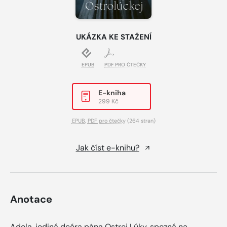
UKÁZKA KE STAŽENÍ
EPUB
PDF PRO ČTEČKY
E-kniha
299 Kč
EPUB
,
PDF pro čtečky
(264 stran)
Jak číst e-knihu?
Anotace
Adela, jediná dcéra pána Ostrej Lúky, spozná na