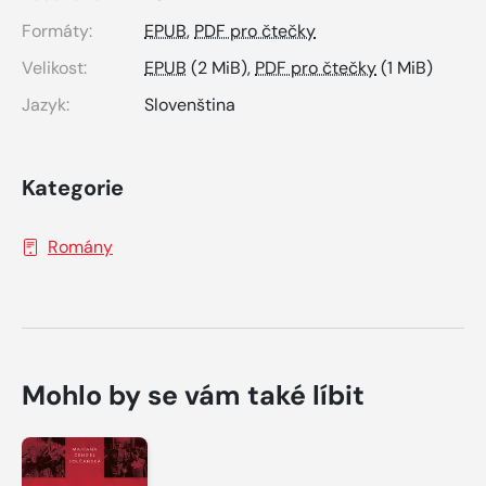
Formáty:
EPUB
,
PDF pro čtečky
Velikost:
EPUB
(2 MiB),
PDF pro čtečky
(1 MiB)
Jazyk:
Slovenština
Kategorie
Romány
Mohlo by se vám také líbit