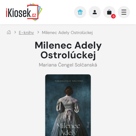
Přejít na hlavní obsah
0
E-knihy
Milenec Adely Ostrolúckej
Milenec Adely
Ostrolúckej
Mariana Čengel Solčanská