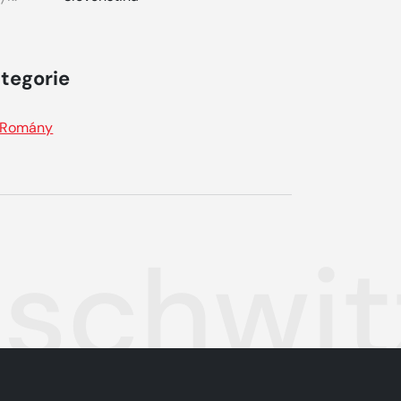
tegorie
Romány
uschwit