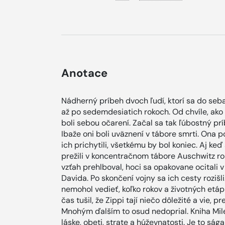
Anotace
Nádherný príbeh dvoch ľudí, ktorí sa do seba 
až po sedemdesiatich rokoch. Od chvíle, ako s
boli sebou očarení. Začal sa tak ľúbostný pr
Ibaže oni boli uväznení v tábore smrti. Ona 
ich prichytili, všetkému by bol koniec. Aj keď
prežili v koncentračnom tábore Auschwitz r
vzťah prehlboval, hoci sa opakovane ocitali v
Davida. Po skončení vojny sa ich cesty rozišli. 
nemohol vedieť, koľko rokov a životných etá
čas tušil, že Zippi tají niečo dôležité a vie, p
Mnohým ďalším to osud nedoprial. Kniha Mile
láske, obeti, strate a húževnatosti. Je to sága