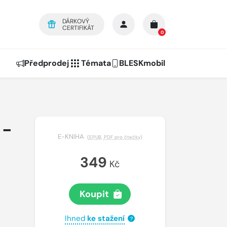
DÁRKOVÝ
CERTIFIKÁT
0
Předprodej
Témata
BLESKmobil
 -
E-KNIHA
(
EPUB
,
PDF pro čtečky
)
349
Kč
Koupit
Ihned
ke stažení
?