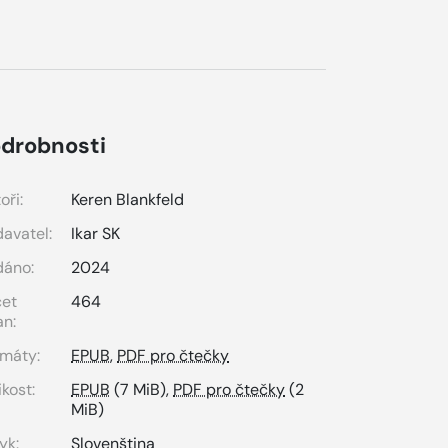
drobnosti
oři:
Keren Blankfeld
avatel:
Ikar SK
dáno:
2024
čet
464
an:
máty:
EPUB
,
PDF pro čtečky
ikost:
EPUB
(7 MiB),
PDF pro čtečky
(2
MiB)
yk:
Slovenština