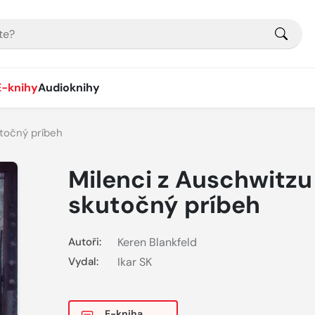
E-knihy
Audioknihy
utočný príbeh
Milenci z Auschwitzu
skutočný príbeh
Autoři:
Keren Blankfeld
Vydal:
Ikar SK
E-kniha