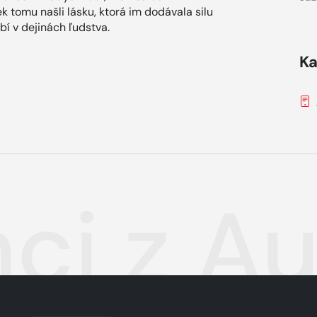
k tomu našli lásku, ktorá im dodávala silu
í v dejinách ľudstva.
Ka
nci z A