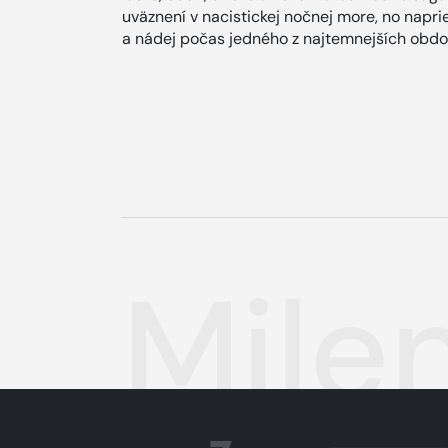
uväznení v nacistickej nočnej more, no naprie
a nádej počas jedného z najtemnejších obdob
Mile