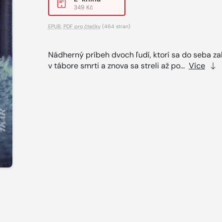
349 Kč
EPUB
,
PDF pro čtečky
(464 stran)
Nádherný príbeh dvoch ľudí, ktorí sa do seba zaľ
v tábore smrti a znova sa streli až po...
Více