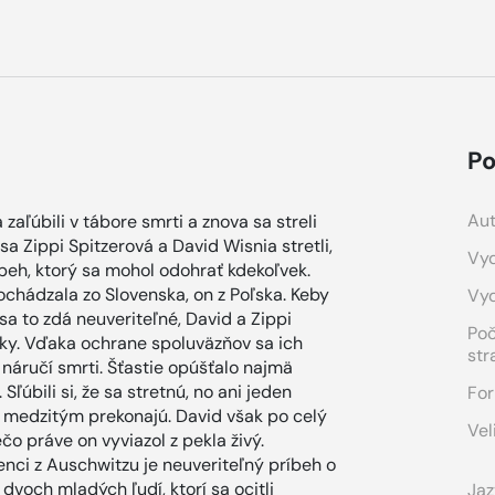
Po
Aut
zaľúbili v tábore smrti a znova sa streli
a Zippi Spitzerová a David Wisnia stretli,
Vyd
íbeh, ktorý sa mohol odohrať kdekoľvek.
pochádzala zo Slovenska, on z Poľska. Keby
Vy
 sa to zdá neuveriteľné, David a Zippi
Po
oky. Vďaka ochrane spoluväzňov sa ich
str
 náručí smrti. Šťastie opúšťalo najmä
Sľúbili si, že sa stretnú, no ani jeden
For
p medzitým prekonajú. David však po celý
Vel
rečo práve on vyviazol z pekla živý.
nci z Auschwitzu je neuveriteľný príbeh o
 dvoch mladých ľudí, ktorí sa ocitli
Jaz