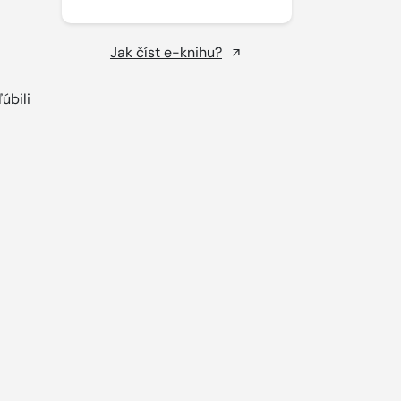
Jak číst e-knihu?
úbili