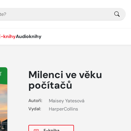
E-knihy
Audioknihy
Milenci ve věku
počítačů
Autoři:
Maisey Yatesová
Vydal:
HarperCollins
E-kniha