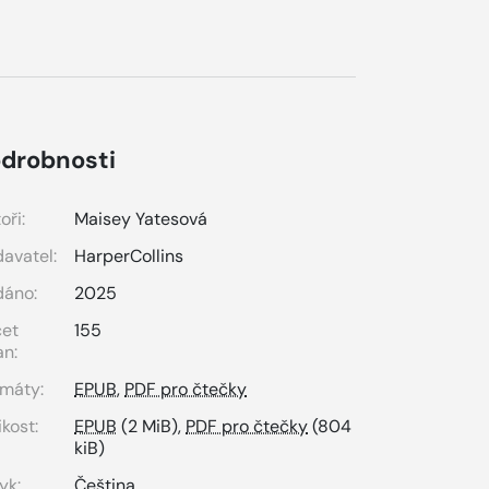
drobnosti
oři:
Maisey Yatesová
avatel:
HarperCollins
dáno:
2025
čet
155
an:
máty:
EPUB
,
PDF pro čtečky
ikost:
EPUB
(2 MiB),
PDF pro čtečky
(804
kiB)
yk:
Čeština