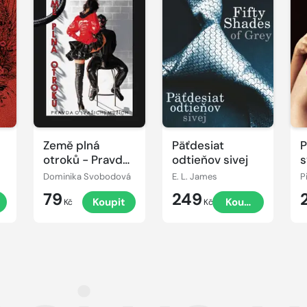
Země plná
Päťdesiat
P
otroků - Pravda
odtieňov sivej
s
o (vašich)
m
Dominika Svobodová
E. L. James
P
mužích
79
249
Koupit
Koupit
Kč
Kč