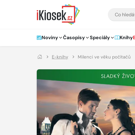
Přejít na hlavní obsah
VYHLEDÁVÁNÍ
Hlavní navigace
Noviny
Časopisy
Speciály
Knihy
E-knihy
Milenci ve věku počítačů