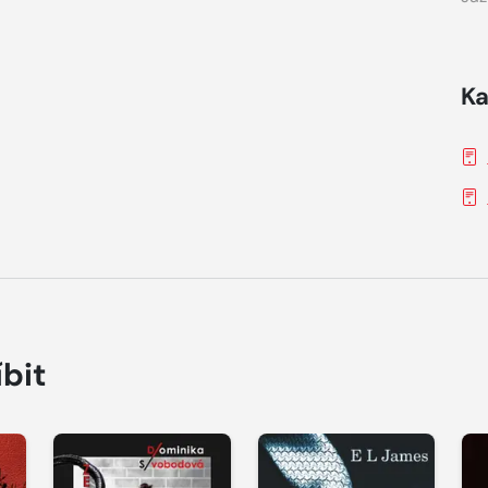
Ka
íbit