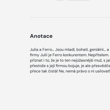
Anotace
Julia a Ferro… Jsou mladí, bohatí, geniální… 
firmy Julii je Ferro konkurentem. Nepřítelem. 
přiznat i to, že je to ten nejúžasnější muž, s j
přestože s její firmou bojuje, je ale přesvědč
přece tak čistá! Ne, nemá právo o ni usilovat