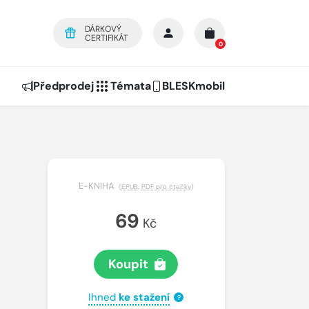
DÁRKOVÝ
CERTIFIKÁT
0
Předprodej
Témata
BLESKmobil
E-KNIHA
(
EPUB
,
PDF pro čtečky
)
69
Kč
Koupit
Ihned
ke stažení
?