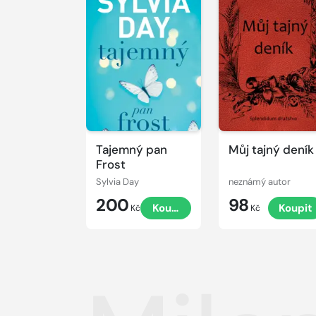
Tajemný pan
Můj tajný deník
Frost
Sylvia Day
neznámý autor
200
98
Koupit
Koupit
Kč
Kč