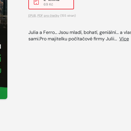
69 Kč
EPUB
,
PDF pro čtečky
(155 stran)
Julia a Ferro… Jsou mladí, bohatí, geniální… a vla
sami.Pro majitelku počítačové firmy Julii...
Více