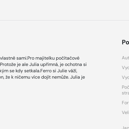
Po
Aut
a vlastně sami.Pro majitelku počítačové
Protože je ale Julia upřímná, je ochotna si
Vyd
akým se kdy setkala.Ferro si Julie váží,
en, že k ničemu více dojít nemůže. Julia je
Vy
!
Po
str
For
Vel
Jaz