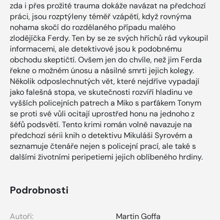
zda i přes prožité trauma dokáže navázat na předchozí
práci, jsou rozptýleny téměř vzápětí, když rovnýma
nohama skočí do rozdělaného případu malého
zlodějíčka Ferdy. Ten by se ze svých hříchů rád vykoupil
informacemi, ale detektivové jsou k podobnému
obchodu skeptičtí. Ovšem jen do chvíle, než jim Ferda
řekne o možném únosu a násilné smrti jejich kolegy.
Několik odposlechnutých vět, které nejdříve vypadají
jako falešná stopa, ve skutečnosti rozvíří hladinu ve
vyšších policejních patrech a Miko s parťákem Tonym
se proti své vůli ocitají uprostřed honu na jednoho z
šéfů podsvětí. Tento krimi román volně navazuje na
předchozí sérii knih o detektivu Mikuláši Syrovém a
seznamuje čtenáře nejen s policejní prací, ale také s
dalšími životními peripetiemi jejich oblíbeného hrdiny.
Podrobnosti
Autoři:
Martin Goffa