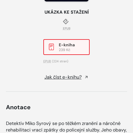
UKÁZKA KE STAŽENÍ
EPUB
E-kniha
239 Kč
EPUB
(224 stran)
Jak číst e-knihu?
Anotace
Detektiv Miko Syrový se po těžkém zranění a náročné
rehabilitaci vrací zpátky do policejní služby. Jeho obavy,