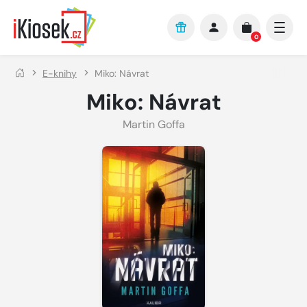
Přejít na hlavní obsah
0
E-knihy
Miko: Návrat
Miko: Návrat
Martin Goffa