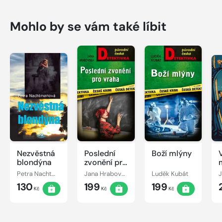
Mohlo by se vám také líbit
Nezvěstná
Poslední
Boží mlýny
blondýna
zvonění pro
vraha
Petra Nachtmanová
Jana Hrabovská
Luděk Kubát
J
130
199
199
Kč
Kč
Kč