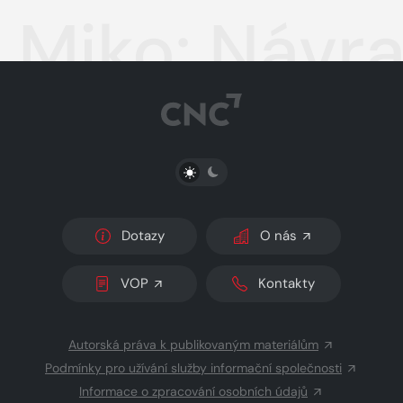
Miko: Návra
PŘEPNOUT SVĚTLÝ/TMAVÝ REŽIM
Dotazy
O nás
VOP
Kontakty
Autorská práva k publikovaným materiálům
Podmínky pro užívání služby informační společnosti
Informace o zpracování osobních údajů