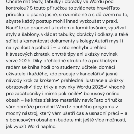
Chcete mít texty, tabulky i obrázky ve Wordu pod
kontrolou? S touto příručkou to zvládnete hravě!Tato
příručka je psaná jasně, srozumitelně a s důrazem na to,
abyste každý postup mohli ihned vyzkoušet v praxi.
Naučíte se pracovat s textem a formátováním, využívat
styly a šablony, vkládat tabulky, obrázky i odkazy, a také
sdílet a komentovat dokumenty s kolegy.Autoři myslí i
na rychlost a pohodlí – proto nechybí přehled
klávesových zkratek, chytré tipy ani ukázky novinek
verze 2025. Díky přehledné struktuře a praktickým
radám se kniha hodí pro studenty, učitele, domácí
uživatele i každého, kdo pracuje v kanceláři.✔ jasné
návody krok za krokem✔ přehledné ilustrace a ukázky
obrazovek✔ tipy, triky a novinky Wordu 2025✔ vhodné
pro začátečníky i mírně pokročilé✔ bonusový online
obsah – ke knize získáte materiály navícTato příručka
vám pomůže proměnit Word z pouhého programu v
mocný nástroj, který vám ušetří čas a usnadní práci – a
s bonusovým obsahem budete mít ještě více možností,
jak využít Word naplno.