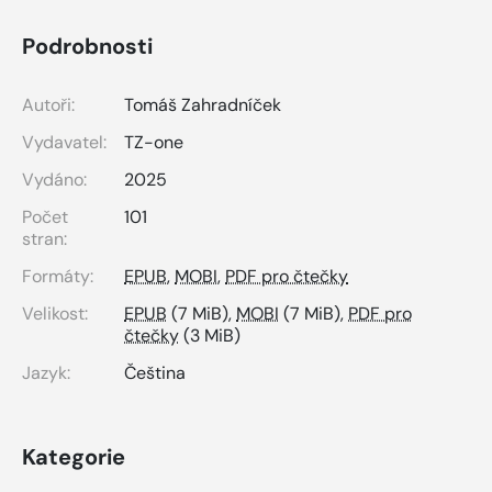
Podrobnosti
Autoři:
Tomáš Zahradníček
Vydavatel:
TZ-one
Vydáno:
2025
Počet
101
stran:
Formáty:
EPUB
,
MOBI
,
PDF pro čtečky
Velikost:
EPUB
(7 MiB),
MOBI
(7 MiB),
PDF pro
čtečky
(3 MiB)
Jazyk:
Čeština
Kategorie