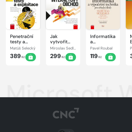
Penetrační
Jak
Informatika
testy a
vytvořit
a
exploitace
úspěšný a
výpočetní
Matúš Selecký
Miroslav Sedlák, Petra Mikulášková
Pavel Roubal
výdělečný
technika
389
299
119
internetový
pro střední
Kč
Kč
Kč
obchod
školy:
Teoretická
učebnice
Microsoft 
PŘEPNOUT SVĚTLÝ/TMAVÝ REŽIM