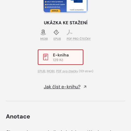
UKÁZKA KE STAŽENÍ
MOBI
EPUB
PDF PRO ČTEČKY
E-kniha
129 Kč
EPUB
,
MOBI
,
PDF pro čtečky
(101 stran)
Jak číst e-knihu?
Anotace