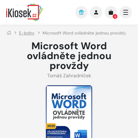
Přejít na hlavní obsah
0
E-knihy
Microsoft Word ovládněte jednou provždy
Microsoft Word
ovládněte jednou
provždy
Tomáš Zahradníček