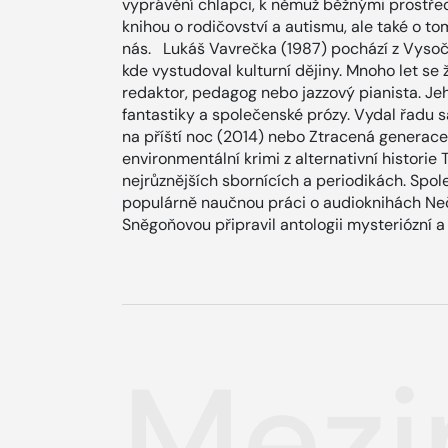
vyprávění chlapci, k němuž běžnými prostře
knihou o rodičovství a autismu, ale také o t
nás. Lukáš Vavrečka (1987) pochází z Vysoči
kde vystudoval kulturní dějiny. Mnoho let se ž
redaktor, pedagog nebo jazzový pianista. Je
fantastiky a společenské prózy. Vydal řadu 
na příští noc (2014) nebo Ztracená generace 
environmentální krimi z alternativní historie 
nejrůznějších sbornících a periodikách. Spo
populárně naučnou práci o audioknihách Neč
Sněgoňovou připravil antologii mysteriózní a
Mezi