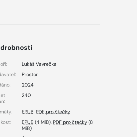
drobnosti
oři:
Lukáš Vavrečka
avatel:
Prostor
dáno:
2024
čet
240
an:
máty:
EPUB
,
PDF pro čtečky
ikost:
EPUB
(4 MiB),
PDF pro čtečky
(8
MiB)