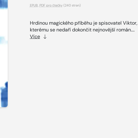
EPUB
,
PDF pro čtečky
(240 stran)
Hrdinou magického příběhu je spisovatel Viktor,
kterému se nedaří dokončit nejnovější román....
Více