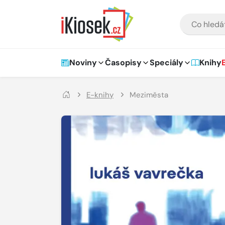
Přejít na hlavní obsah
VYHLEDÁVÁNÍ
Hlavní navigace
Noviny
Časopisy
Speciály
Knihy
E-knihy
Meziměsta