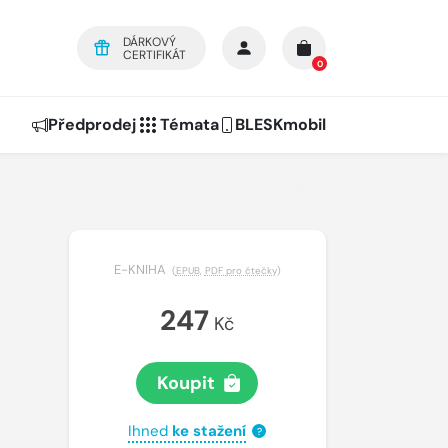
DÁRKOVÝ
CERTIFIKÁT
0
Předprodej
Témata
BLESKmobil
E-KNIHA
(
EPUB
,
PDF pro čtečky
)
247
Kč
Koupit
Ihned
ke stažení
?