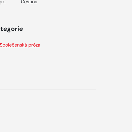
yk:
Čeština
tegorie
Společenská próza