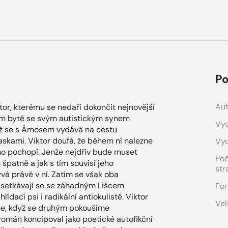
Po
Aut
tor, kterému se nedaří dokončit nejnovější
ém bytě se svým autistickým synem
Vyd
ž se s Ámosem vydává na cestu
skami. Viktor doufá, že během ní nalezne
Vy
o pochopí. Jenže nejdřív bude muset
Po
 špatně a jak s tím souvisí jeho
str
ývá právě v ní. Zatím se však oba
, setkávají se se záhadným Lišcem
For
ídací psi i radikální antiokulisté. Viktor
Vel
eme, když se druhým pokoušíme
román koncipoval jako poetické autofikční