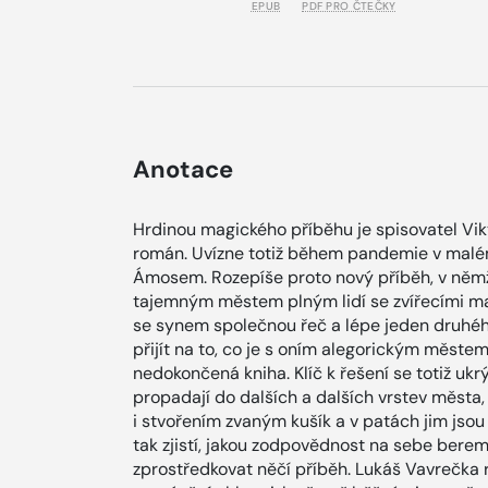
EPUB
PDF PRO ČTEČKY
Anotace
Hrdinou magického příběhu je spisovatel Vik
román. Uvízne totiž během pandemie v mal
Ámosem. Rozepíše proto nový příběh, v něm
tajemným městem plným lidí se zvířecími ma
se synem společnou řeč a lépe jeden druhéh
přijít na to, co je s oním alegorickým městem
nedokončená kniha. Klíč k řešení se totiž ukr
propadají do dalších a dalších vrstev města
i stvořením zvaným kušík a v patách jim jsou hl
tak zjistí, jakou zodpovědnost na sebe ber
zprostředkovat něčí příběh. Lukáš Vavrečka 