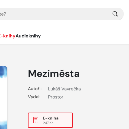
E-knihy
Audioknihy
Meziměsta
Autoři:
Lukáš Vavrečka
Vydal:
Prostor
E-kniha
247 Kč