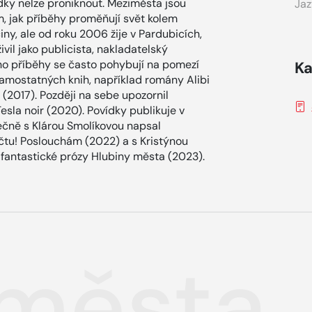
dky nelze proniknout. Meziměsta jsou
Jaz
om, jak příběhy proměňují svět kolem
ny, ale od roku 2006 žije v Pardubicích,
ivil jako publicista, nakladatelský
ho příběhy se často pohybují na pomezí
Ka
samostatných knih, například romány Alibi
(2017). Později na sebe upozornil
Tesla noir (2020). Povídky publikuje v
lečně s Klárou Smolíkovou napsal
tu! Poslouchám (2022) a s Kristýnou
 fantastické prózy Hlubiny města (2023).
města