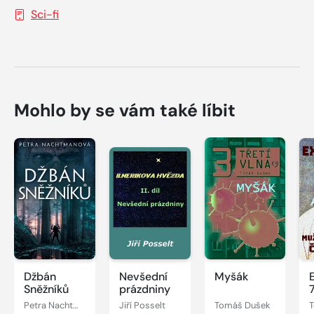
Sci-fi
Mohlo by se vám také líbit
Džbán
Nevšední
Myšák
Sněžníků
prázdniny
7
Petra Nachtmanová
Jiří Posselt
Tomáš Dušek