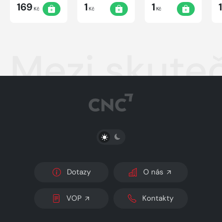
169
1
1
1
Kč
Kč
Kč
Mezi skuteč
PŘEPNOUT SVĚTLÝ/TMAVÝ REŽIM
Dotazy
O nás
VOP
Kontakty