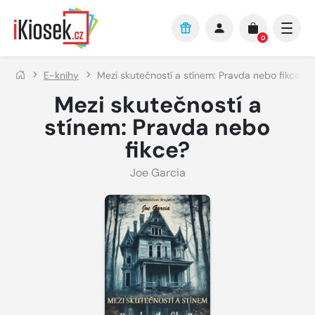
Přejít na hlavní obsah
0
E-knihy
Mezi skutečností a stínem: Pravda nebo fikce?
Mezi skutečností a
stínem: Pravda nebo
fikce?
Joe Garcia