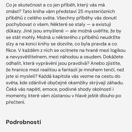
Co je skutečnost a co jen příběh, který vás má
zmást? Tato kniha vám představí 25 mysteriózních
příběhů z celého světa. Všechny příběhy vás donutí
pochybovat o všem. Některé se staly — a existují
důkazy. Jiné jsou smyšlené — ale možná uvěříte, že by
se stát mohly. Možná u některého z příběhů neudržíte
slzy a na konci knihy se dozvíte, co byla pravda a co
fikce. V každém z nich se ocitnete na hraně mezi logikou
a nevysvětlitelnem, mezi náhodou a osudem. Dokážete
odhalit, která vyprávění jsou pravdivá? Anebo zjistíte,
že hranice mezi realitou a fantazií je mnohem tenčí, než
jste si mysleli? Každá kapitola vás vezme na cestu do
světa, kde zdánlivě obyčejné okamžiky skrývají záhadu.
Čeká vás napětí, emoce, podivné shody okolností i
momenty, které vám zůstanou v hlavě ještě dlouho po
přečtení.
Podrobnosti