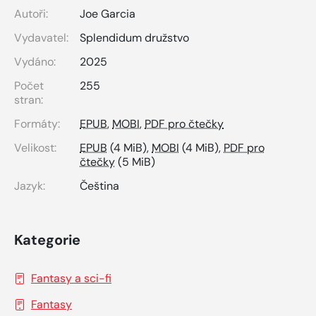
Autoři:
Joe Garcia
Vydavatel:
Splendidum družstvo
Vydáno:
2025
Počet
255
stran:
Formáty:
EPUB
,
MOBI
,
PDF pro čtečky
Velikost:
EPUB
(4 MiB),
MOBI
(4 MiB),
PDF pro
čtečky
(5 MiB)
Jazyk:
Čeština
Kategorie
Fantasy a sci-fi
Fantasy