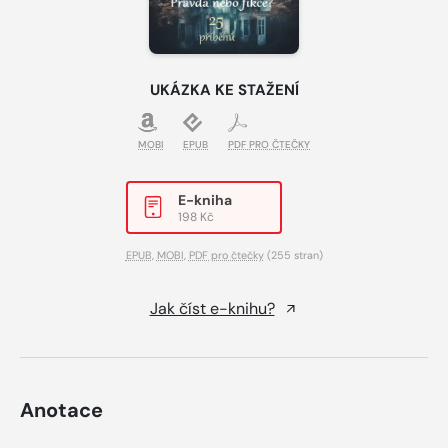
UKÁZKA KE STAŽENÍ
MOBI
EPUB
PDF PRO ČTEČKY
E-kniha
198 Kč
EPUB
,
MOBI
,
PDF pro čtečky
(255 stran)
Jak číst e-knihu?
Anotace