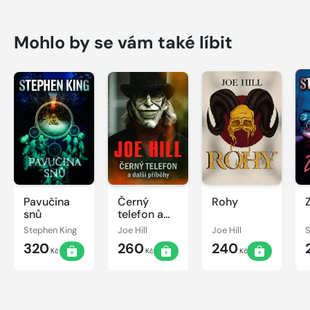
Mohlo by se vám také líbit
Pavučina
Černý
Rohy
snů
telefon a
další
Stephen King
Joe Hill
Joe Hill
S
příběhy
320
260
240
Kč
Kč
Kč