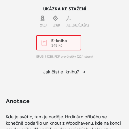
UKÁZKA KE STAŽENÍ
MOBI
EPUB
PDF PRO ČTEČKY
E-kniha
349 Kč
EPUB
,
MOBI
,
PDF pro čtečky
(224 stran)
Jak číst e-knihu?
Anotace
Kde je světlo, tam je naděje. Hrdinům příběhu se
konečně podařilo uniknout z Woodhavenu, kde na konci