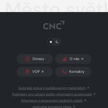
Město svět
PŘEPNOUT SVĚTLÝ/TMAVÝ REŽIM
Dotazy
O nás
VOP
Kontakty
Autorská práva k publikovaným materiálům
Podmínky pro užívání služby informační společnosti
Informace o zpracování osobních údajů
Jednotná kontaktní místa