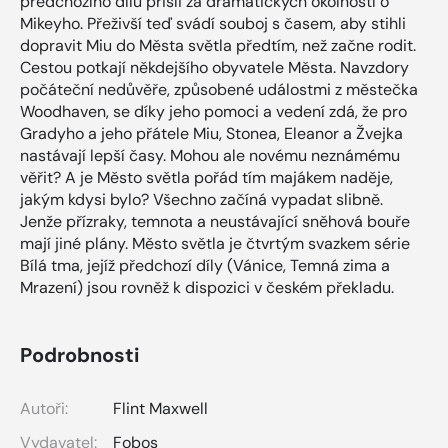
předchozího dílu přišli za dramatických okolností o
Mikeyho. Přeživší teď svádí souboj s časem, aby stihli
dopravit Miu do Města světla předtím, než začne rodit.
Cestou potkají někdejšího obyvatele Města. Navzdory
počáteční nedůvěře, způsobené událostmi z městečka
Woodhaven, se díky jeho pomoci a vedení zdá, že pro
Gradyho a jeho přátele Miu, Stonea, Eleanor a Žvejka
nastávají lepší časy. Mohou ale novému neznámému
věřit? A je Město světla pořád tím majákem naděje,
jakým kdysi bylo? Všechno začíná vypadat slibně.
Jenže přízraky, temnota a neustávající sněhová bouře
mají jiné plány. Město světla je čtvrtým svazkem série
Bílá tma, jejíž předchozí díly (Vánice, Temná zima a
Mrazení) jsou rovněž k dispozici v českém překladu.
Podrobnosti
Autoři:
Flint Maxwell
Vydavatel:
Fobos