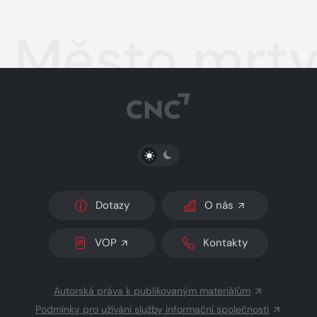
Město mrt
PŘEPNOUT SVĚTLÝ/TMAVÝ REŽIM
Dotazy
O nás
VOP
Kontakty
Autorská práva k publikovaným materiálům
Podmínky pro užívání služby informační společnosti