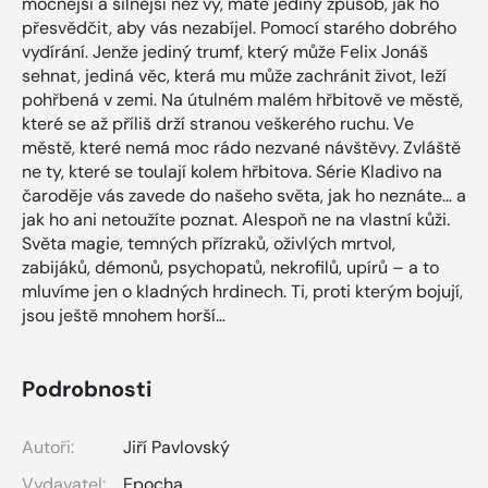
mocnější a silnější než vy, máte jediný způsob, jak ho
přesvědčit, aby vás nezabíjel. Pomocí starého dobrého
vydírání. Jenže jediný trumf, který může Felix Jonáš
sehnat, jediná věc, která mu může zachránit život, leží
pohřbená v zemi. Na útulném malém hřbitově ve městě,
které se až příliš drží stranou veškerého ruchu. Ve
městě, které nemá moc rádo nezvané návštěvy. Zvláště
ne ty, které se toulají kolem hřbitova. Série Kladivo na
čaroděje vás zavede do našeho světa, jak ho neznáte… a
jak ho ani netoužíte poznat. Alespoň ne na vlastní kůži.
Světa magie, temných přízraků, oživlých mrtvol,
zabijáků, démonů, psychopatů, nekrofilů, upírů – a to
mluvíme jen o kladných hrdinech. Ti, proti kterým bojují,
jsou ještě mnohem horší…
Podrobnosti
Autoři:
Jiří Pavlovský
Vydavatel:
Epocha