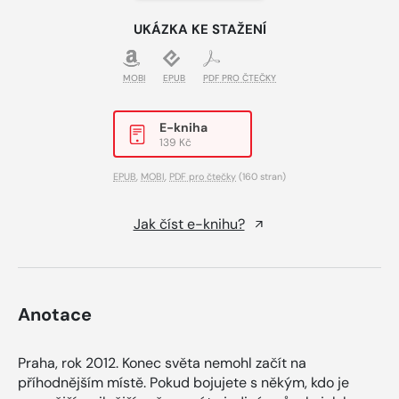
UKÁZKA KE STAŽENÍ
MOBI
EPUB
PDF PRO ČTEČKY
E-kniha
139 Kč
EPUB
,
MOBI
,
PDF pro čtečky
(160 stran)
Jak číst e-knihu?
Anotace
Praha, rok 2012. Konec světa nemohl začít na
příhodnějším místě. Pokud bojujete s někým, kdo je