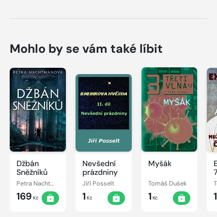
Mohlo by se vám také líbit
Džbán
Nevšední
Myšák
Sněžníků
prázdniny
7
Petra Nachtmanová
Jiří Posselt
Tomáš Dušek
169
1
1
1
Kč
Kč
Kč