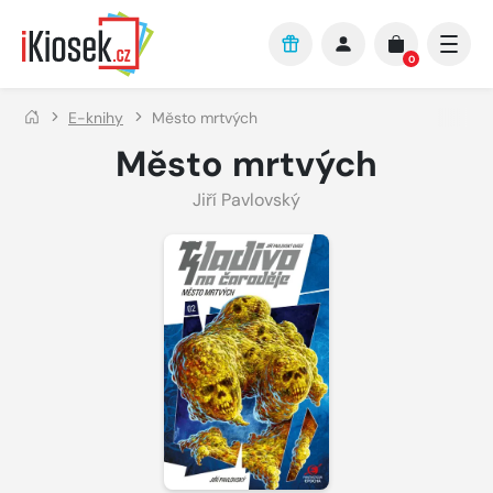
Přejít na hlavní obsah
0
E-knihy
Město mrtvých
Město mrtvých
Jiří Pavlovský