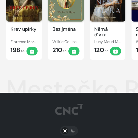
Krev upírky
Bez jména
Němá
dívka
Florence Marryat
Wilkie Collins
Lucy Maud Montgomery
W
198
210
120
Kč
Kč
Kč
Mestečko 
PŘEPNOUT SVĚTLÝ/TMAVÝ REŽIM