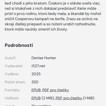
keď chodí s jeho bratom. Čoskoro je v stávke oveľa viac,
než si ktokoľvek z nich dokázal predstaviť. Katie môže
prísť o prvú rodinu, ktorú kedy mala, a škandál by mohol
zničiť Cooperovu kampaň na šerifa. Zrazu sa ocitnú na
okraji ďalšej priepasti a sú nútení urobiť rozhodnutie,
ktoré môže navždy zmeniť ich životy.
Podrobnosti
Autoři:
Denise Hunter
Vydavatel:
i527.net
Vydáno:
2025
Počet stran:
320
Formáty:
EPUB
,
PDF pro čtečky
Velikost:
EPUB
(2 MiB),
PDF pro čtečky
(1 MiB)