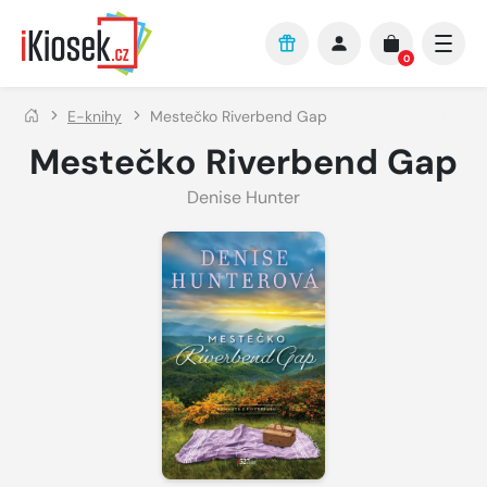
Přejít na hlavní obsah
0
E-knihy
Mestečko Riverbend Gap
Mestečko Riverbend Gap
Denise Hunter