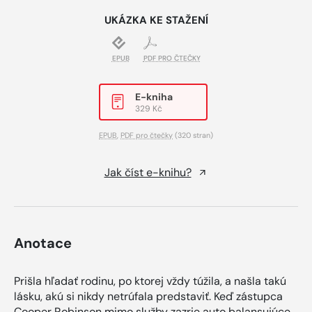
UKÁZKA KE STAŽENÍ
EPUB
PDF PRO ČTEČKY
E-kniha
329 Kč
EPUB
,
PDF pro čtečky
(320 stran)
Jak číst e-knihu?
Anotace
Prišla hľadať rodinu, po ktorej vždy túžila, a našla takú
lásku, akú si nikdy netrúfala predstaviť. Keď zástupca
Cooper Robinson mimo služby zazrie auto balansujúce