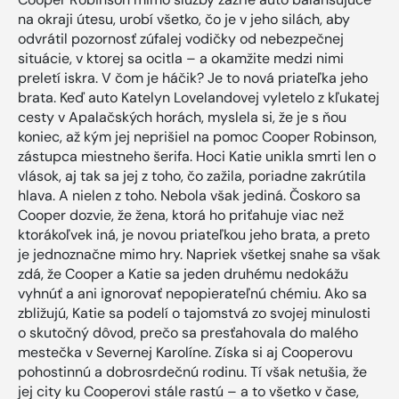
na okraji útesu, urobí všetko, čo je v jeho silách, aby
odvrátil pozornosť zúfalej vodičky od nebezpečnej
situácie, v ktorej sa ocitla – a okamžite medzi nimi
preletí iskra. V čom je háčik? Je to nová priateľka jeho
brata. Keď auto Katelyn Lovelandovej vyletelo z kľukatej
cesty v Apalačských horách, myslela si, že je s ňou
koniec, až kým jej neprišiel na pomoc Cooper Robinson,
zástupca miestneho šerifa. Hoci Katie unikla smrti len o
vlások, aj tak sa jej z toho, čo zažila, poriadne zakrútila
hlava. A nielen z toho. Nebola však jediná. Čoskoro sa
Cooper dozvie, že žena, ktorá ho priťahuje viac než
ktorákoľvek iná, je novou priateľkou jeho brata, a preto
je jednoznačne mimo hry. Napriek všetkej snahe sa však
zdá, že Cooper a Katie sa jeden druhému nedokážu
vyhnúť a ani ignorovať nepopierateľnú chémiu. Ako sa
zbližujú, Katie sa podelí o tajomstvá zo svojej minulosti
o skutočný dôvod, prečo sa presťahovala do malého
mestečka v Severnej Karolíne. Získa si aj Cooperovu
pohostinnú a dobrosrdečnú rodinu. Tí však netušia, že
jej city ku Cooperovi stále rastú – a to všetko v čase,