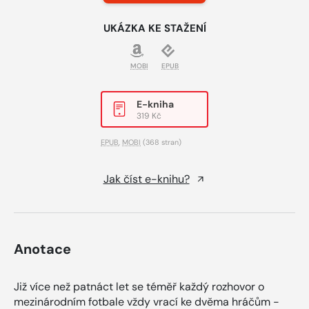
UKÁZKA KE STAŽENÍ
MOBI
EPUB
E-kniha
319 Kč
EPUB
,
MOBI
(368 stran)
Jak číst e-knihu?
Anotace
Již více než patnáct let se téměř každý rozhovor o
mezinárodním fotbale vždy vrací ke dvěma hráčům -