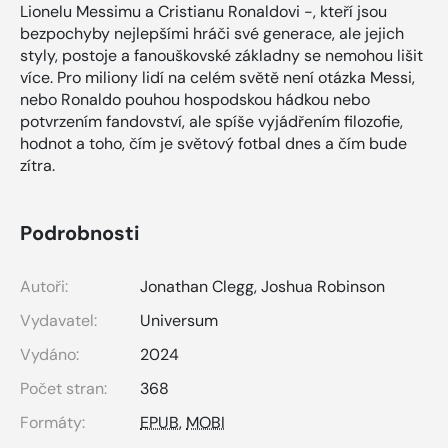
Lionelu Messimu a Cristianu Ronaldovi -, kteří jsou
bezpochyby nejlepšími hráči své generace, ale jejich
styly, postoje a fanouškovské základny se nemohou lišit
více. Pro miliony lidí na celém světě není otázka Messi,
nebo Ronaldo pouhou hospodskou hádkou nebo
potvrzením fandovství, ale spíše vyjádřením filozofie,
hodnot a toho, čím je světový fotbal dnes a čím bude
zítra.
Podrobnosti
Autoři:
Jonathan Clegg
,
Joshua Robinson
Vydavatel:
Universum
Vydáno:
2024
Počet stran:
368
Formáty:
EPUB
,
MOBI