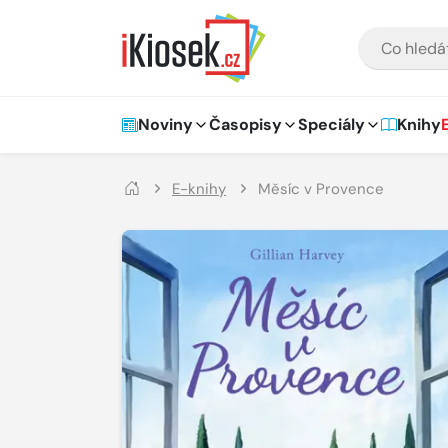
Přejít na hlavní obsah
VYHLEDÁVÁNÍ
Hlavní navigace
Noviny
Časopisy
Speciály
Knihy
E-knihy
Měsíc v Provence