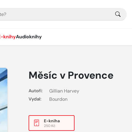
E-knihy
Audioknihy
Měsíc v Provence
Autoři:
Gillian Harvey
Vydal:
Bourdon
E-kniha
250 Kč