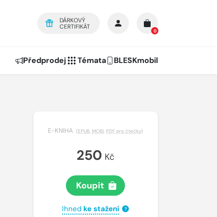
DÁRKOVÝ
CERTIFIKÁT
0
Předprodej
Témata
BLESKmobil
E-KNIHA
(
EPUB
,
MOBI
,
PDF pro čtečky
)
250
Kč
Koupit
Ihned
ke stažení
?