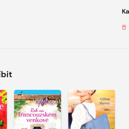
Ka
íbit