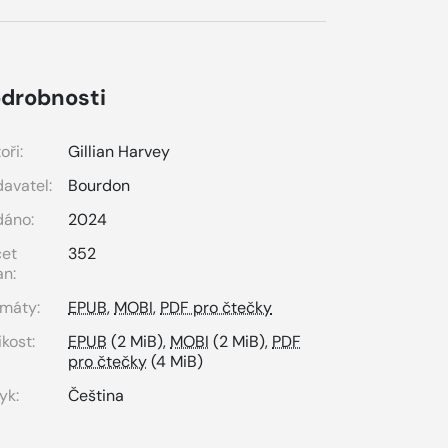
drobnosti
oři:
Gillian Harvey
avatel:
Bourdon
dáno:
2024
čet
352
an:
máty:
EPUB
,
MOBI
,
PDF pro čtečky
ikost:
EPUB
(2 MiB),
MOBI
(2 MiB),
PDF
pro čtečky
(4 MiB)
yk:
Čeština