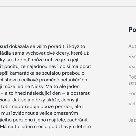
Po
Aut
sud dokázala se vším poradit, i když to
ládla sama vychovat dvě dcery, které už
Vyd
 si s hrdostí může říct, že je to její
 pocitu, že najednou neví, co si má počít
Vy
ejlepší kamarádka se zoufalou prosbou o
Po
izní show o celkové proměně nefunkčních
str
ji může jedině Nicky. Má to ale jeden
– a to hned následující den – a postarat
For
nu. Jak se ale brzy ukáže, Jenny jí
Vel
otiž nepotřebuje pouze penzion, ale i
o musí zvládnout s velice omezeným
cího penzionu i jeho majitele, zachránit
Jaz
? Má na to jeden měsíc pod žhavým letním