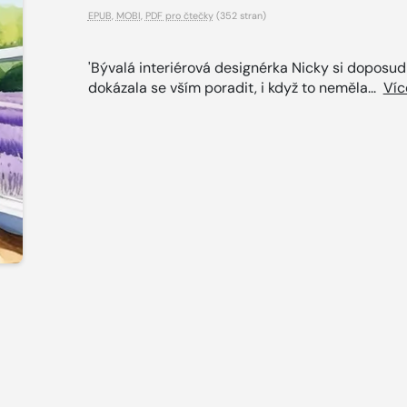
EPUB
,
MOBI
,
PDF pro čtečky
(352 stran)
'Bývalá interiérová designérka Nicky si doposud
dokázala se vším poradit, i když to neměla...
Víc