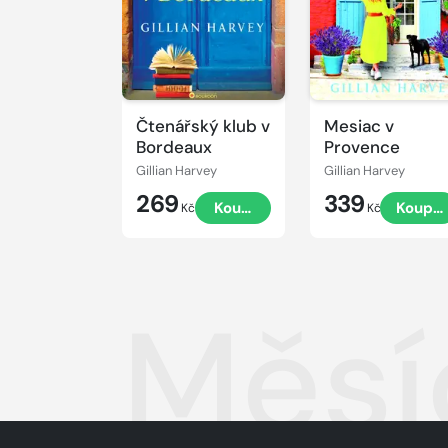
Čtenářský klub v
Mesiac v
Bordeaux
Provence
Gillian Harvey
Gillian Harvey
269
339
Koupit
Koupit
Kč
Kč
Měsí