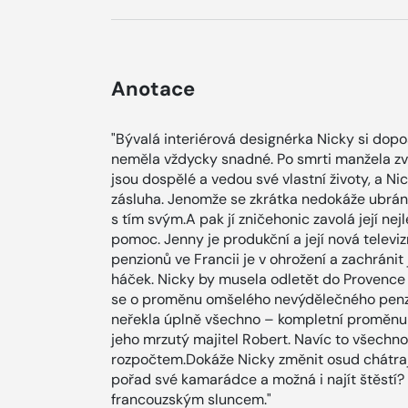
Anotace
"Bývalá interiérová designérka Nicky si dopo
neměla vždycky snadné. Po smrti manžela zv
jsou dospělé a vedou své vlastní životy, a Nicky
zásluha. Jenomže se zkrátka nedokáže ubránit
s tím svým.A pak jí zničehonic zavolá její n
pomoc. Jenny je produkční a její nová telev
penzionů ve Francii je v ohrožení a zachránit 
háček. Nicky by musela odletět do Provence 
se o proměnu omšelého nevýdělečného penzio
neřekla úplně všechno – kompletní proměnu t
jeho mrzutý majitel Robert. Navíc to všechn
rozpočtem.Dokáže Nicky změnit osud chátrají
pořad své kamarádce a možná i najít štěstí
francouzským sluncem."