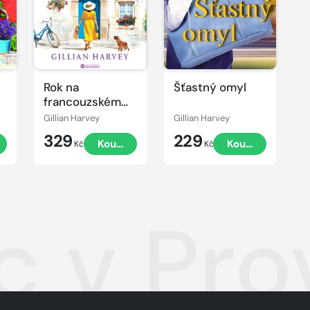
Rok na
Šťastný omyl
francouzském
venkově
Gillian Harvey
Gillian Harvey
329
229
Koupit
Koupit
Kč
Kč
c v Pr