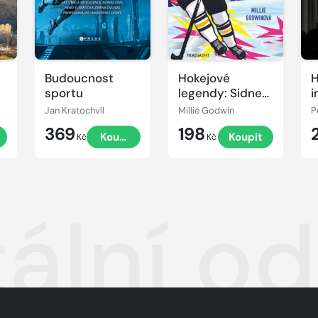
Budoucnost
Hokejové
H
sportu
legendy: Sidney
i
Crosby
f
Jan Kratochvíl
Millie Godwin
P
369
198
t
Koupit
Koupit
Kč
Kč
ální od