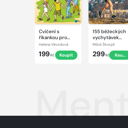
Cvičení s
155 běžeckých
říkankou pro
vychytávek
malé děti
Miloše Škorpila
Helena Vévodová
Miloš Škorpil
199
299
Koupit
Koupi
Kč
Kč
Ment