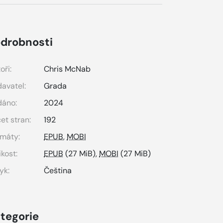
drobnosti
oři:
Chris McNab
avatel:
Grada
dáno:
2024
et stran:
192
máty:
EPUB
,
MOBI
ikost:
EPUB
(27 MiB),
MOBI
(27 MiB)
yk:
Čeština
tegorie