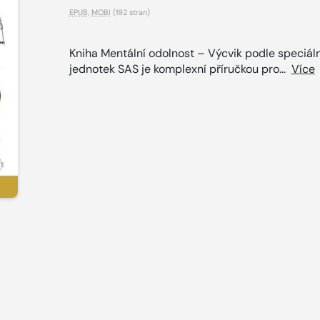
EPUB
,
MOBI
(192 stran)
Kniha Mentální odolnost – Výcvik podle speciál
jednotek SAS je komplexní příručkou pro...
Více