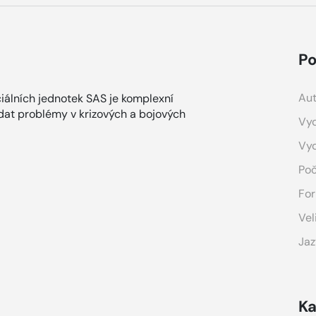
Po
Aut
iálních jednotek SAS je komplexní
ádat problémy v krizových a bojových
Vyd
Vy
Poč
For
Vel
Jaz
Ka