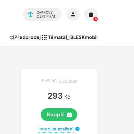
DÁRKOVÝ
CERTIFIKÁT
0
Předprodej
Témata
BLESKmobil
E-KNIHA
(
EPUB
,
MOBI
)
293
Kč
Koupit
Ihned
ke stažení
?