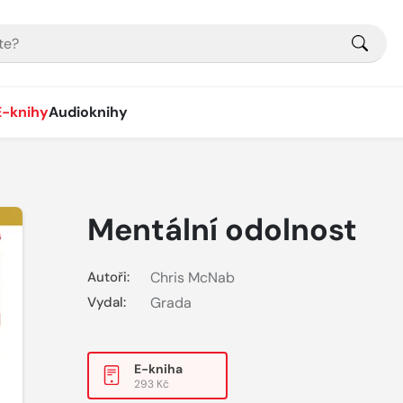
E-knihy
Audioknihy
Mentální odolnost
Autoři:
Chris McNab
Vydal:
Grada
E-kniha
293 Kč