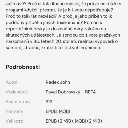
zajímavé? Proč si tak dlouho myslel, že právě on může s
drogami kdykoli přestat, že je k životu nepotřebuje?
Proč to tolikrát nezvládl? A proč je jeho příběh tolik
podobný příběhu jiných toxikomanů? Román s
reportážními prvky je do značné míry založen na
skutečných událostech. Je sondou do života pražských
narkomanů v 80. letech 20. století, reálnou výpovědí o
samotě, strachu, krutosti a lidských hranicích.
Podrobnosti
Autoři:
Radek John
Vydavatel:
Pavel Dobrovský - BETA
Počet stran:
312
Formáty:
EPUB
,
MOBI
Velikost:
EPUB
(2 MiB),
MOBI
(2 MiB)