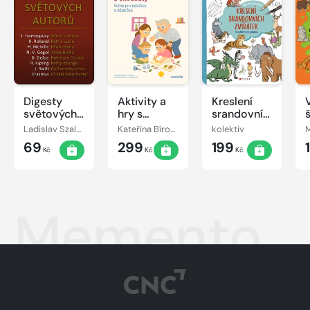
Digesty
Aktivity a
Kreslení
světových
hry s
srandovních
autorů
vnoučaty
zvířátek
Ladislav Szalai, Romana Szalaiová
Kateřina Bírová
kolektiv
M
69
299
199
Kč
Kč
Kč
Memento