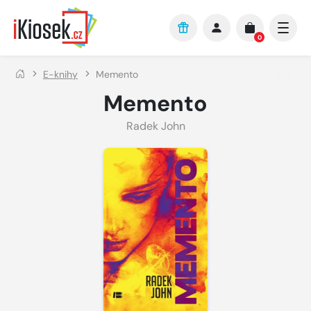
Přejít na hlavní obsah
0
E-knihy
Memento
Memento
Radek John