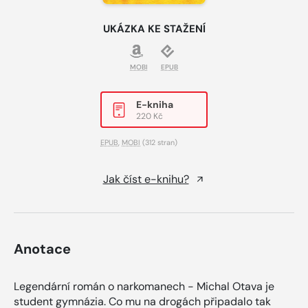
UKÁZKA KE STAŽENÍ
MOBI
EPUB
E-kniha
220 Kč
EPUB
,
MOBI
(312 stran)
Jak číst e-knihu?
Anotace
Legendární román o narkomanech - Michal Otava je
student gymnázia. Co mu na drogách připadalo tak