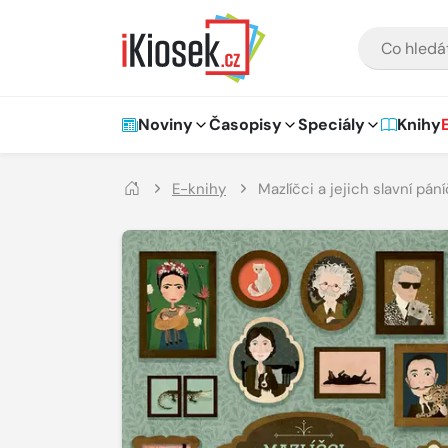
Přejít na hlavní obsah
VYHLEDÁVÁNÍ
Hlavní navigace
Noviny
Časopisy
Speciály
Knihy
E-knihy
Mazlíčci a jejich slavní pání