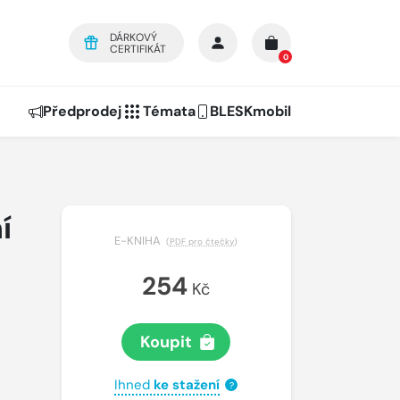
DÁRKOVÝ
CERTIFIKÁT
0
Předprodej
Témata
BLESKmobil
í
E-KNIHA
(
PDF pro čtečky
)
254
Kč
Koupit
Ihned
ke stažení
?