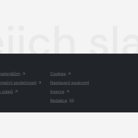
ejich sl
materiálům
Cookies
rmační společnosti
Nastavení soukromí
h údajů
Inzerce
Redakce
Vysázeno
Grand IT s.r.o.