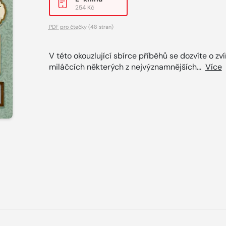
254 Kč
PDF pro čtečky
(48 stran)
V této okouzlující sbírce příběhů se dozvíte o zv
miláčcích některých z nejvýznamnějších...
Více