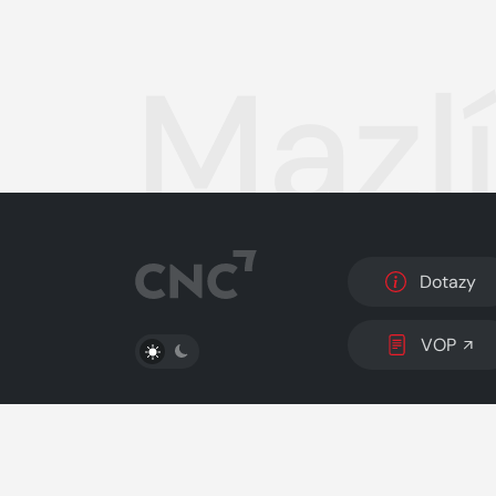
Mazlí
Dotazy
PŘEPNOUT SVĚTLÝ/TMAVÝ REŽIM
VOP
© 2026 Copyright
CZECH NEWS CENTER a.s.
a 