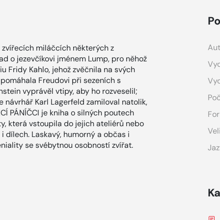
Po
Aut
o zvířecích miláčcích některých z
lad o jezevčíkovi jménem Lump, pro něhož
Vyd
iu Fridy Kahlo, jehož zvěčnila na svých
á pomáhala Freudovi při sezeních s
Vy
stein vyprávěl vtipy, aby ho rozveselil;
Poč
 návrhář Karl Lagerfeld zamiloval natolik,
CÍ PÁNÍČCI je kniha o silných poutech
For
y, která vstoupila do jejich ateliérů nebo
Vel
 i dílech. Laskavý, humorný a občas i
niality se svébytnou osobností zvířat.
Jaz
Ka