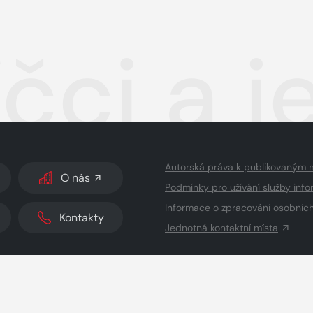
čci a j
Autorská práva k publikovaným 
O nás
Podmínky pro užívání služby info
Informace o zpracování osobníc
Kontakty
Jednotná kontaktní místa
dodavatelé obsahu