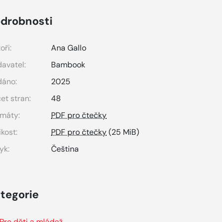
drobnosti
oři:
Ana Gallo
avatel:
Bambook
dáno:
2025
et stran:
48
máty:
PDF pro čtečky
ikost:
PDF pro čtečky
(25 MiB)
yk:
Čeština
tegorie
Pro děti a mládež