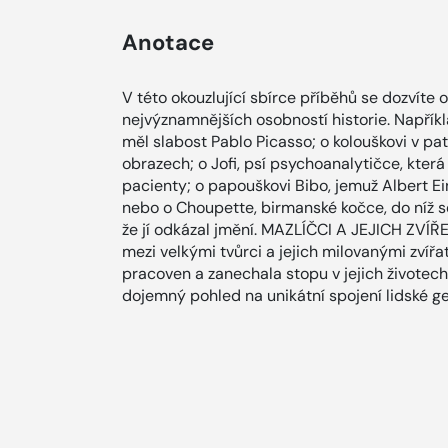
Anotace
V této okouzlující sbírce příběhů se dozvíte 
nejvýznamnějších osobností historie. Napřík
měl slabost Pablo Picasso; o kolouškovi v pat
obrazech; o Jofi, psí psychoanalytičce, kter
pacienty; o papouškovi Bibo, jemuž Albert Ein
nebo o Choupette, birmanské kočce, do níž se
že jí odkázal jmění. MAZLÍČCI A JEJICH ZVÍŘE
mezi velkými tvůrci a jejich milovanými zvířat
pracoven a zanechala stopu v jejich životech
dojemný pohled na unikátní spojení lidské ge