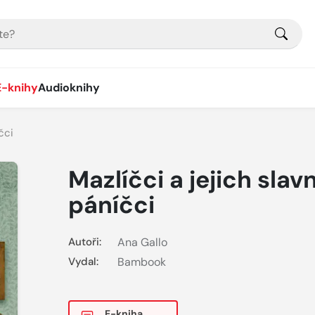
E-knihy
Audioknihy
čci
Mazlíčci a jejich slavn
páníčci
Autoři:
Ana Gallo
Vydal:
Bambook
E-kniha