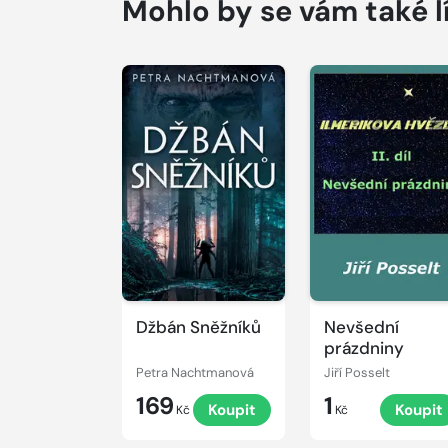
Mohlo by se vám také l
Džbán Sněžníků
Nevšední
prázdniny
Petra Nachtmanová
Jiří Posselt
169
1
Koupit
Koupit
Kč
Kč