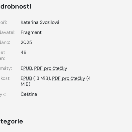
drobnosti
oři:
Kateřina Svozilová
avatel:
Fragment
dáno:
2025
čet
48
an:
máty:
EPUB
,
PDF pro čtečky
ikost:
EPUB
(13 MiB),
PDF pro čtečky
(4
MiB)
yk:
Čeština
tegorie