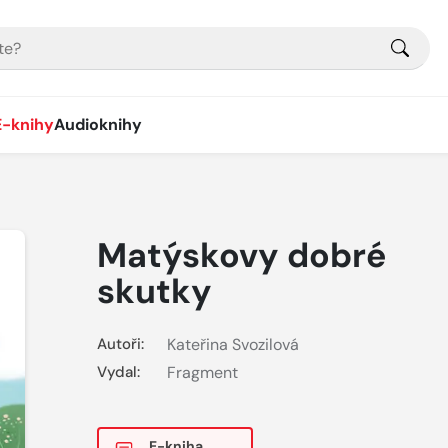
E-knihy
Audioknihy
Matýskovy dobré
skutky
Autoři:
Kateřina Svozilová
Vydal:
Fragment
E-kniha