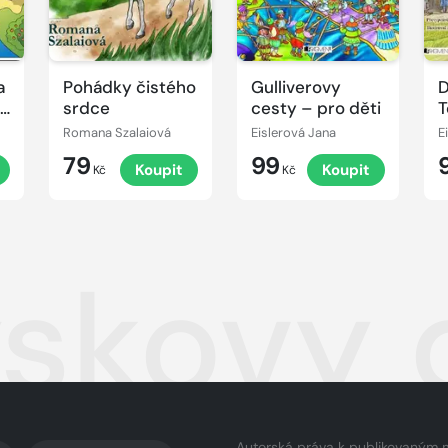
a
Pohádky čistého
Gulliverovy
D
vé
srdce
cesty – pro děti
T
p
Romana Szalaiová
Eislerová Jana
E
79
99
Koupit
Koupit
Kč
Kč
skovy 
Autorská práva k publikovaným 