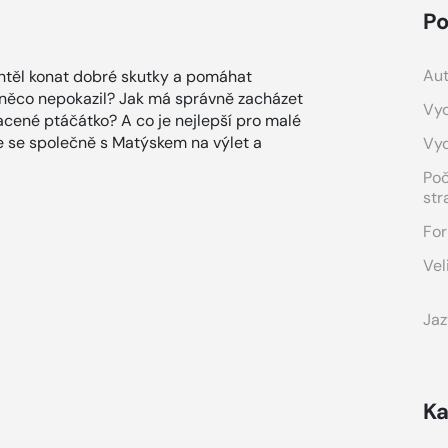
Po
Aut
htěl konat dobré skutky a pomáhat
 něco nepokazil? Jak má správně zacházet
Vyd
cené ptáčátko? A co je nejlepší pro malé
e se společně s Matýskem na výlet a
Vy
Po
str
For
Vel
Jaz
Ka