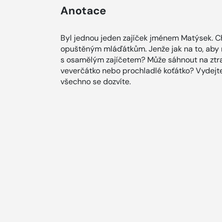
Anotace
Byl jednou jeden zajíček jménem Matýsek. C
opuštěným mláďátkům. Jenže jak na to, aby
s osamělým zajíčetem? Může sáhnout na ztra
veverčátko nebo prochladlé koťátko? Vydejt
všechno se dozvíte.