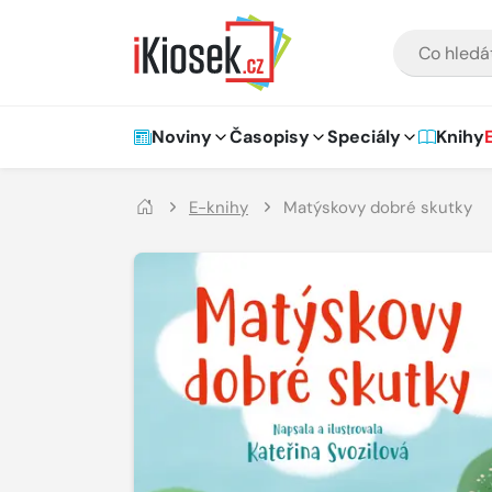
Přejít na hlavní obsah
VYHLEDÁVÁNÍ
Hlavní navigace
Noviny
Časopisy
Speciály
Knihy
E-knihy
Matýskovy dobré skutky