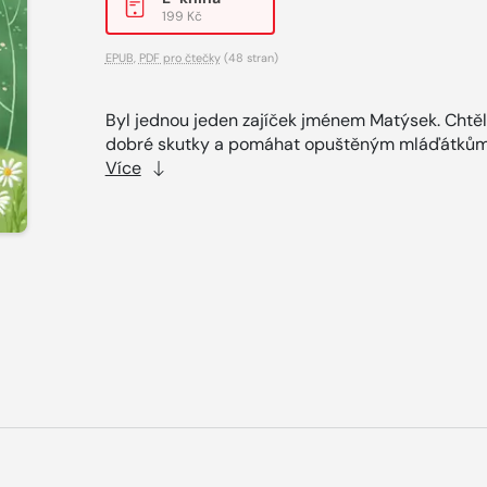
199 Kč
EPUB
,
PDF pro čtečky
(48 stran)
Byl jednou jeden zajíček jménem Matýsek. Chtěl
dobré skutky a pomáhat opuštěným mláďátkům.
Více