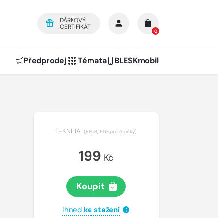
DÁRKOVÝ
CERTIFIKÁT
0
Předprodej
Témata
BLESKmobil
E-KNIHA
(
EPUB
,
PDF pro čtečky
)
199
Kč
Koupit
Ihned
ke stažení
?