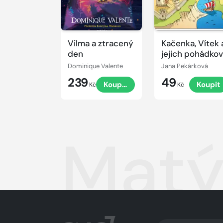
Vilma a ztracený
Kačenka, Vítek 
den
jejich pohádko
dobrodružství
Dominique Valente
Jana Pekárková
239
49
Koupit
Koupit
Kč
Kč
Matý