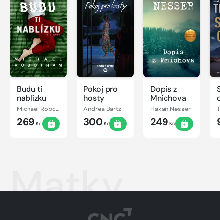
Budu ti
Pokoj pro
Dopis z
nablízku
hosty
Mnichova
Michael Robotham
Andrea Bartz
Hakan Nesser
269
300
249
Kč
Kč
Kč
Matky