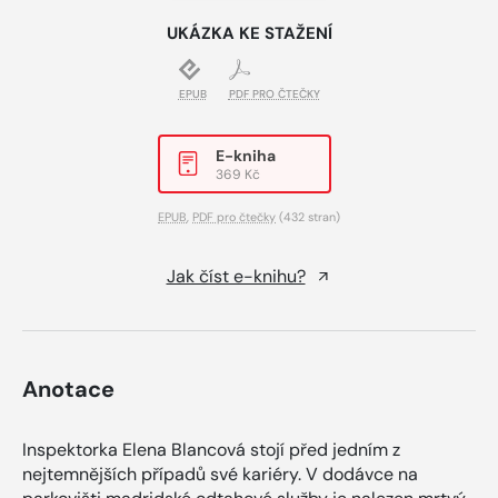
UKÁZKA KE STAŽENÍ
EPUB
PDF PRO ČTEČKY
E-kniha
369 Kč
EPUB
,
PDF pro čtečky
(432 stran)
Jak číst e-knihu?
Anotace
Inspektorka Elena Blancová stojí před jedním z
nejtemnějších případů své kariéry. V dodávce na