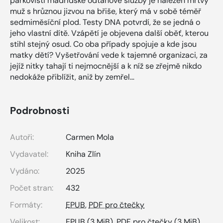
parkovišti madridské odtahové služby je nalezen mrtvý
muž s hrůznou jizvou na břiše, který má v sobě téměř
sedmiměsíční plod. Testy DNA potvrdí, že se jedná o
jeho vlastní dítě. Vzápětí je objevena další oběť, kterou
stihl stejný osud. Co oba případy spojuje a kde jsou
matky dětí? Vyšetřování vede k tajemné organizaci, za
jejíž nitky tahají ti nejmocnější a k níž se zřejmě nikdo
nedokáže přiblížit, aniž by zemřel…
Podrobnosti
Autoři:
Carmen Mola
Vydavatel:
Kniha Zlín
Vydáno:
2025
Počet stran:
432
Formáty:
EPUB
,
PDF pro čtečky
Velikost:
EPUB
(3 MiB),
PDF pro čtečky
(3 MiB)