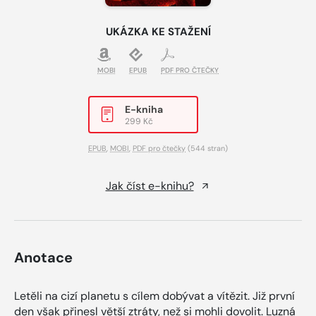
UKÁZKA KE STAŽENÍ
MOBI
EPUB
PDF PRO ČTEČKY
E-kniha
299 Kč
EPUB
,
MOBI
,
PDF pro čtečky
(544 stran)
Jak číst e-knihu?
Anotace
Letěli na cizí planetu s cílem dobývat a vítězit. Již první
den však přinesl větší ztráty, než si mohli dovolit. Luzná