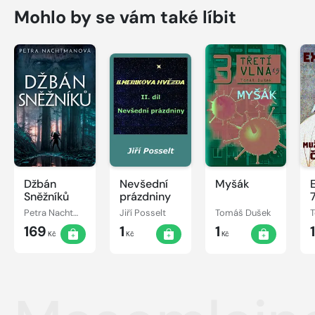
Mohlo by se vám také líbit
Džbán
Nevšední
Myšák
Sněžníků
prázdniny
7
Petra Nachtmanová
Jiří Posselt
Tomáš Dušek
169
1
1
1
Kč
Kč
Kč