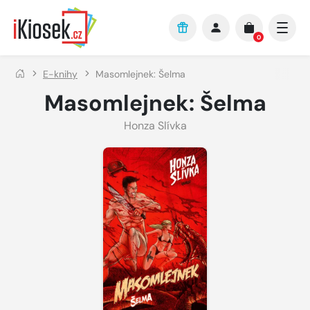
Přejít na hlavní obsah
0
E-knihy
Masomlejnek: Šelma
Masomlejnek: Šelma
Honza Slívka