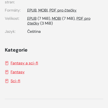
stran:
Formáty:
EPUB
,
MOBI
,
PDF pro čtečky
Velikost:
EPUB
(7 MiB),
MOBI
(7 MiB),
PDF pro
čtečky
(3 MiB)
Jazyk:
Čeština
Kategorie
Fantasy a sci-fi
Fantasy
Sci-fi