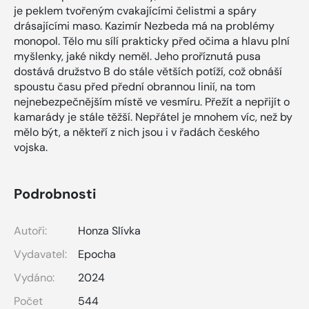
je peklem tvořeným cvakajícími čelistmi a spáry
drásajícími maso. Kazimír Nezbeda má na problémy
monopol. Tělo mu sílí prakticky před očima a hlavu plní
myšlenky, jaké nikdy neměl. Jeho proříznutá pusa
dostává družstvo B do stále větších potíží, což obnáší
spoustu času před přední obrannou linií, na tom
nejnebezpečnějším místě ve vesmíru. Přežít a nepřijít o
kamarády je stále těžší. Nepřátel je mnohem víc, než by
mělo být, a někteří z nich jsou i v řadách českého
vojska.
Podrobnosti
Autoři:
Honza Slívka
Vydavatel:
Epocha
Vydáno:
2024
Počet
544