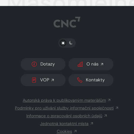
Masomlejne
PŘEPNOUT SVĚTLÝ/TMAVÝ REŽIM
Dotazy
O nás
VOP
Kontakty
Autorská práva k publikovaným materiálům
Podmínky pro užívání služby informační společnosti
Informace o zpracování osobních údajů
Jednotná kontaktní místa
Cookies