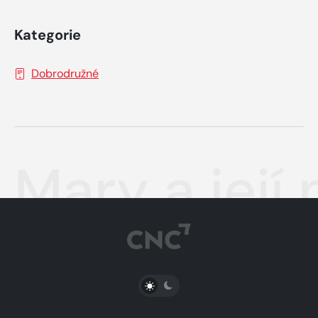
Kategorie
Dobrodružné
Mary a její
PŘEPNOUT SVĚTLÝ/TMAVÝ REŽIM