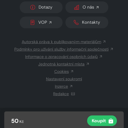
Dotazy
O nás
VOP
Kontakty
Autorská práva k publikovaným materiálům
Podmínky pro užívání služby informační společnosti
Informace o zpracování osobních údajů
Jednotná kontaktní místa
Cookies
Nastavení soukromí
Inzerce
Redakce
© 2026 Copyright
CZECH NEWS CENTER a.s.
a dodavatelé
50
Koupit
Kč
obsahu
Vysázeno
Grand IT s.r.o.