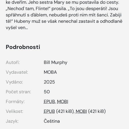
ke dveřím. Jeho sestra Mary se mu postavila do cesty.
„Nechoď tam, Flinte!“ prosila. „To jsou desperáti! Jsou
spřáhnutí s ďáblem, nebudeš proti nim mít šanci. Zabiji
tě!“ Hubeny muž se však nenechal zastavit a odhodlaně
vyšel ven…
Podrobnosti
Autoři:
Bill Murphy
Vydavatel:
MOBA
Vydáno:
2025
Počet stran:
50
Formáty:
EPUB
,
MOBI
Velikost:
EPUB
(421 kiB),
MOBI
(421 kiB)
Jazyk:
Čeština