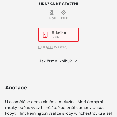
UKÁZKA KE STAŽENÍ
MOBI
EPUB
E-kniha
50 Kč
EPUB
,
MOBI
(50 stran)
Jak číst e-knihu?
Anotace
U osamělého domu skučela meluzína. Mezi černými
mraky občas vysvitl měsíc. Noci zněl tlumeny dusot
kopyt. Flint Remington vzal ze skoby winchestrovku a šel