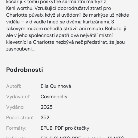
kočár jí k tomu poskytne šarmantní markýz z
Kenilworthu. Vzrušující dobrodružství ztratí pro
Charlotte půvab, když si uvědomí, že markýze už někde
viděla – v divadle hned se dvěma kurtizánami. S
takovým mužem nehodlá strávit ani minutu. Bohužel ji
ale v jeho společnosti spatří dva největší místní
klevetníci a Charlotte nezbývá než předstírat, že jsou
zasnoubeni…
Podrobnosti
Autoři:
Ella Quinnová
Vydavatel:
Cosmopolis
Vydáno:
2025
Počet stran:
352
Formáty:
EPUB
,
PDF pro čtečky