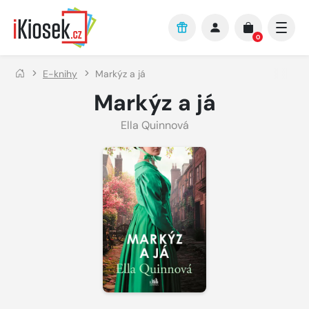
Přejít na hlavní obsah
0
E-knihy
Markýz a já
Markýz a já
Ella Quinnová