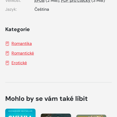
Velikost:
EPUB
(2 MiB),
PDF pro čtečky
(3 MiB)
Jazyk:
Čeština
Kategorie
Romantika
Romantické
Erotické
Mohlo by se vám také líbit