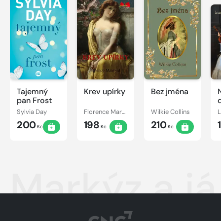
Tajemný
Krev upírky
Bez jména
pan Frost
Sylvia Day
Florence Marryat
Wilkie Collins
200
198
210
Kč
Kč
Kč
Markýz a já