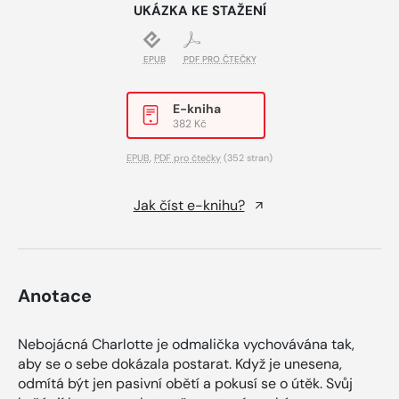
UKÁZKA KE STAŽENÍ
EPUB
PDF PRO ČTEČKY
E-kniha
382 Kč
EPUB
,
PDF pro čtečky
(352 stran)
Jak číst e-knihu?
Anotace
Nebojácná Charlotte je odmalička vychovávána tak,
aby se o sebe dokázala postarat. Když je unesena,
odmítá být jen pasivní obětí a pokusí se o útěk. Svůj