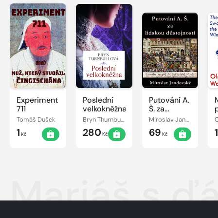
Experiment
Poslední
Putování A.
711
velkokněžna
Š. za
lidskou
Tomáš Dušek
Bryn Thurnbullová
Miroslav Jandovský
O
důstojností
1
280
69
Kč
Kč
Kč
Mariáš s ď