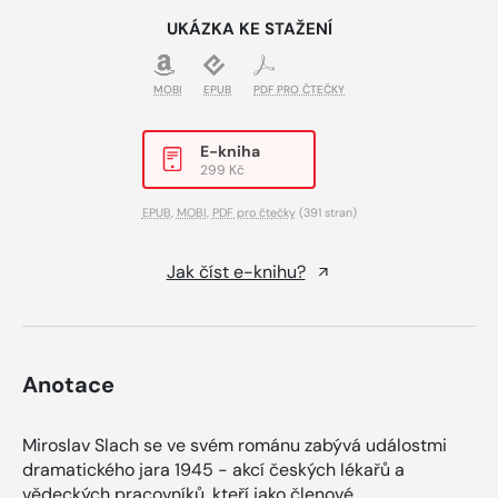
UKÁZKA KE STAŽENÍ
MOBI
EPUB
PDF PRO ČTEČKY
E-kniha
299 Kč
EPUB
,
MOBI
,
PDF pro čtečky
(391 stran)
Jak číst e-knihu?
Anotace
Miroslav Slach se ve svém románu zabývá událostmi
dramatického jara 1945 - akcí českých lékařů a
vědeckých pracovníků, kteří jako členové