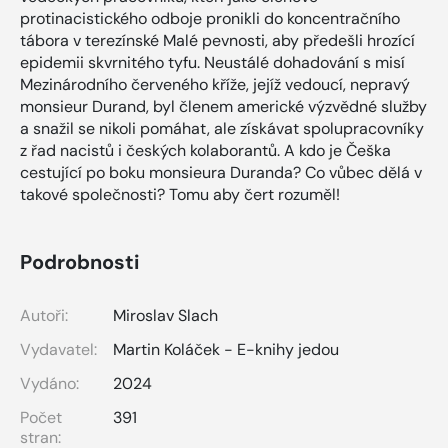
protinacistického odboje pronikli do koncentračního
tábora v terezínské Malé pevnosti, aby předešli hrozící
epidemii skvrnitého tyfu. Neustálé dohadování s misí
Mezinárodního červeného kříže, jejíž vedoucí, nepravý
monsieur Durand, byl členem americké výzvědné služby
a snažil se nikoli pomáhat, ale získávat spolupracovníky
z řad nacistů i českých kolaborantů. A kdo je Češka
cestující po boku monsieura Duranda? Co vůbec dělá v
takové společnosti? Tomu aby čert rozuměl!
Podrobnosti
Autoři:
Miroslav Slach
Vydavatel:
Martin Koláček - E-knihy jedou
Vydáno:
2024
Počet
391
stran: