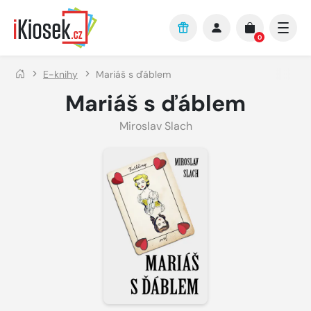
Přejít na hlavní obsah
0
E-knihy
Mariáš s ďáblem
Mariáš s ďáblem
Miroslav Slach