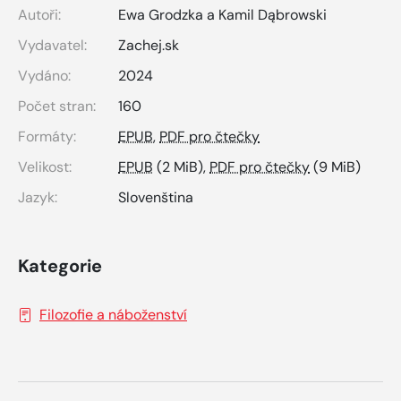
Autoři:
Ewa Grodzka a Kamil Dąbrowski
Vydavatel:
Zachej.sk
Vydáno:
2024
Počet stran:
160
Formáty:
EPUB
,
PDF pro čtečky
Velikost:
EPUB
(2 MiB),
PDF pro čtečky
(9 MiB)
Jazyk:
Slovenština
Kategorie
Filozofie a náboženství