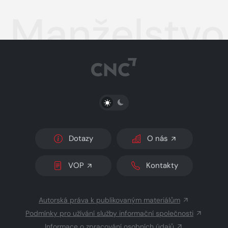
Manželstvo
PŘEPNOUT SVĚTLÝ/TMAVÝ REŽIM
Dotazy
O nás
VOP
Kontakty
Autorská práva k publikovaným materiálům
Podmínky pro užívání služby informační společnosti
Informace o zpracování osobních údajů