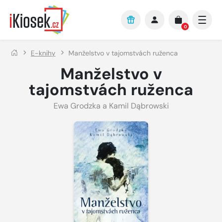
Přejít na hlavní obsah
0
E-knihy
Manželstvo v tajomstvách ruženca
Manželstvo v
tajomstvách ruženca
Ewa Grodzka a Kamil Dąbrowski