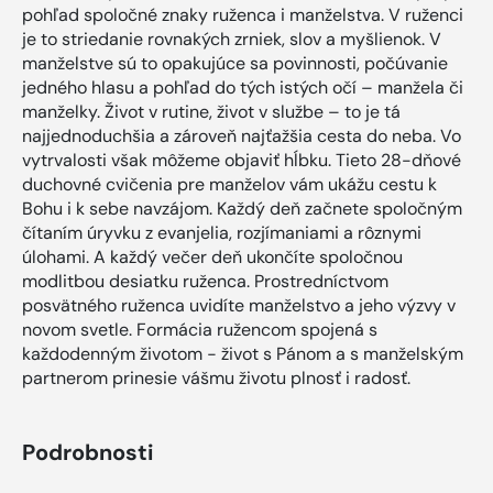
pohľad spoločné znaky ruženca i manželstva. V ruženci
je to striedanie rovnakých zrniek, slov a myšlienok. V
manželstve sú to opakujúce sa povinnosti, počúvanie
jedného hlasu a pohľad do tých istých očí – manžela či
manželky. Život v rutine, život v službe – to je tá
najjednoduchšia a zároveň najťažšia cesta do neba. Vo
vytrvalosti však môžeme objaviť hĺbku. Tieto 28-dňové
duchovné cvičenia pre manželov vám ukážu cestu k
Bohu i k sebe navzájom. Každý deň začnete spoločným
čítaním úryvku z evanjelia, rozjímaniami a rôznymi
úlohami. A každý večer deň ukončíte spoločnou
modlitbou desiatku ruženca. Prostredníctvom
posvätného ruženca uvidíte manželstvo a jeho výzvy v
novom svetle. Formácia ružencom spojená s
každodenným životom − život s Pánom a s manželským
partnerom prinesie vášmu životu plnosť i radosť.
Podrobnosti