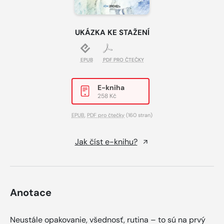
UKÁZKA KE STAŽENÍ
EPUB
PDF PRO ČTEČKY
E-kniha
258 Kč
EPUB
,
PDF pro čtečky
(160 stran)
Jak číst e-knihu?
Anotace
Neustále opakovanie, všednosť, rutina – to sú na prvý