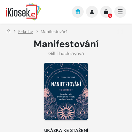
Přejít na hlavní obsah
0
E-knihy
Manifestování
Manifestování
Gill Thackrayová
UKÁZKA KE STAŽENÍ