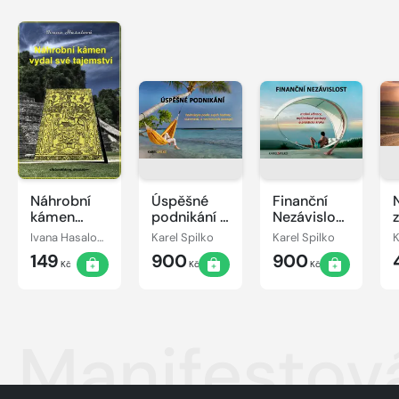
Náhrobní
Úspěšné
Finanční
kámen
podnikání -
Nezávislost
vydal své
podnikejte
jinak - styl
Ivana Hasalová
Karel Spilko
Karel Spilko
K
tajemství
podle
života,
149
900
900
svých
vibrace,
Kč
Kč
Kč
hodnot,
myšlenkové
vlastností a
postupy a
vesmírných
praktické
principů
kroky
Manifestov