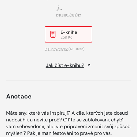
PDF PRO ČTEČKY
E-kniha
259 Kč
PDF pro čtečky
(128 stran)
Jak číst e-knihu?
Anotace
Máte sny, které vás inspirují? A cíle, kterých jste dosud
nedosáhli, a nevíte proč? Cítíte se zablokovaní, chybí
vám sebevědomí, ale jste připraveni změnit svůj způsob
myšlení? Pak je manifestování to pravé pro vás.