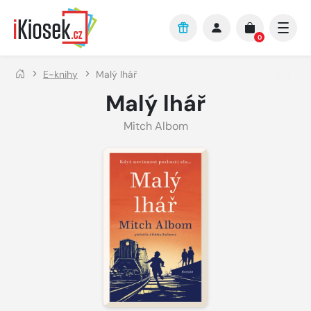
Přejít na hlavní obsah
0
E-knihy
Malý lhář
Malý lhář
Mitch Albom