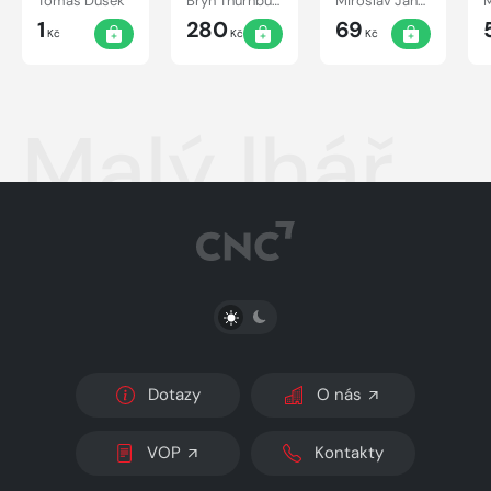
Tomáš Dušek
Bryn Thurnbullová
Miroslav Jandovský
1
280
69
Kč
Kč
Kč
Malý lhář
PŘEPNOUT SVĚTLÝ/TMAVÝ REŽIM
Dotazy
O nás
VOP
Kontakty