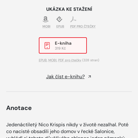
UKÁZKA KE STAŽENÍ
MOBI
EPUB
PDF PRO ČTEČKY
E-kniha
319 Kč
EPUB
,
MOBI
,
PDF pro čtečky
(328 stran)
Jak číst e-knihu?
Anotace
Jedenáctiletý Nico Krispis nikdy v životě nezalhal. Poté
co nacisté obsadili jeho domov v řecké Salonice,