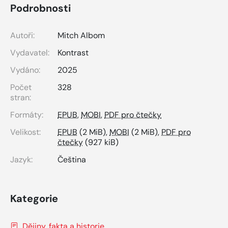
Podrobnosti
Autoři:
Mitch Albom
Vydavatel:
Kontrast
Vydáno:
2025
Počet
328
stran:
Formáty:
EPUB
,
MOBI
,
PDF pro čtečky
Velikost:
EPUB
(2 MiB),
MOBI
(2 MiB),
PDF pro
čtečky
(927 kiB)
Jazyk:
Čeština
Kategorie
Dějiny, fakta a historie