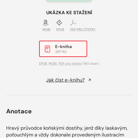
UKÁZKA KE STAŽENÍ
MOBI
EPUB
PDF PRO ČTEČKY
E-kniha
297 Kč
EPUB
,
MOBI
,
PDF pro čtečky
(160 stran)
Jak číst e-knihu?
Anotace
Hravý průvodce koňskými dostihy, jenž díky laskavým,
poťouchlým a vždy dokonale provedeným ilustracím