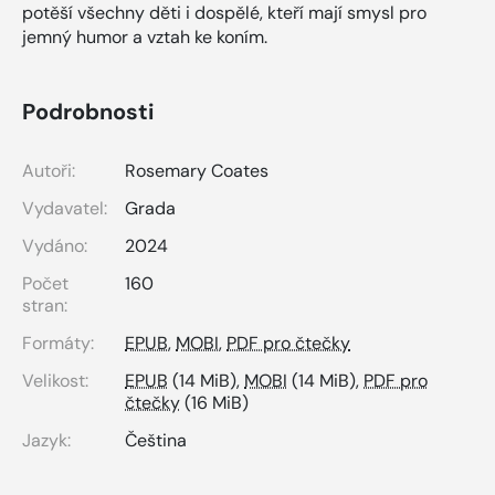
potěší všechny děti i dospělé, kteří mají smysl pro
jemný humor a vztah ke koním.
Podrobnosti
Autoři:
Rosemary Coates
Vydavatel:
Grada
Vydáno:
2024
Počet
160
stran:
Formáty:
EPUB
,
MOBI
,
PDF pro čtečky
Velikost:
EPUB
(14 MiB),
MOBI
(14 MiB),
PDF pro
čtečky
(16 MiB)
Jazyk:
Čeština