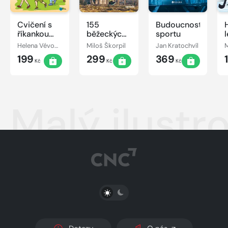
Cvičení s
155
Budoucnost
říkankou
běžeckých
sportu
pro malé
vychytávek
Helena Vévodová
Miloš Škorpil
Jan Kratochvíl
M
děti
Miloše
199
299
369
Škorpila
Kč
Kč
Kč
Malý ilust
PŘEPNOUT SVĚTLÝ/TMAVÝ REŽIM