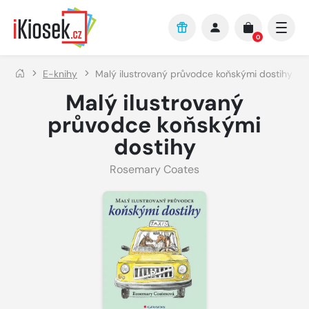
Přejít na hlavní obsah
0
E-knihy
Malý ilustrovaný průvodce koňskými dostihy
Malý ilustrovaný
průvodce koňskými
dostihy
Rosemary Coates