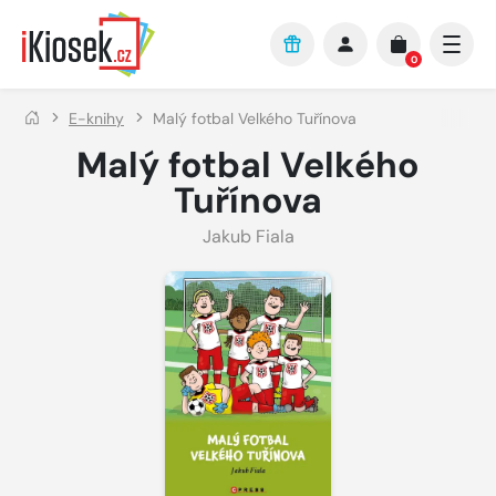
Přejít na hlavní obsah
0
E-knihy
Malý fotbal Velkého Tuřínova
Malý fotbal Velkého
Tuřínova
Jakub Fiala