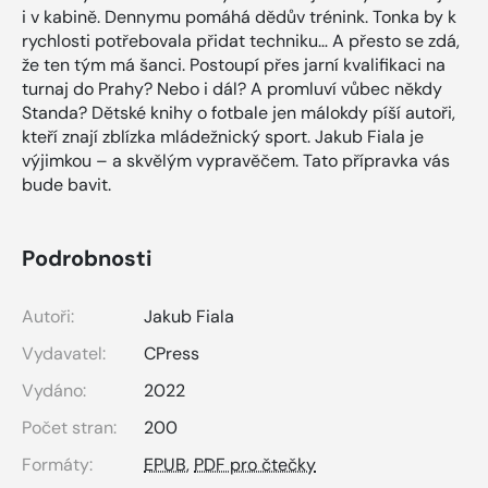
i v kabině. Dennymu pomáhá dědův trénink. Tonka by k
rychlosti potřebovala přidat techniku… A přesto se zdá,
že ten tým má šanci. Postoupí přes jarní kvalifikaci na
turnaj do Prahy? Nebo i dál? A promluví vůbec někdy
Standa? Dětské knihy o fotbale jen málokdy píší autoři,
kteří znají zblízka mládežnický sport. Jakub Fiala je
výjimkou – a skvělým vypravěčem. Tato přípravka vás
bude bavit.
Podrobnosti
Autoři:
Jakub Fiala
Vydavatel:
CPress
Vydáno:
2022
Počet stran:
200
Formáty:
EPUB
,
PDF pro čtečky