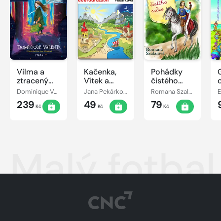
Vilma a
Kačenka,
Pohádky
ztracený
Vítek a
čistého
den
jejich
srdce
Dominique Valente
Jana Pekárková
Romana Szalaiová
E
pohádkové
239
49
79
dobrodružství
Kč
Kč
Kč
Malý fotbal