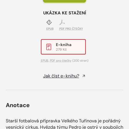
UKÁZKA KE STAŽENÍ
EPUB
PDF PRO ČTEČKY
E-kniha
279 Kč
EPUB
,
PDF pro čtečky
(200 stran)
Jak číst e-knihu?
Anotace
Starší fotbalová přípravka Velkého Tuřínova je pořádný
vesnický cirkus. Hvězda týmu Pedro je ostrý v soubojích