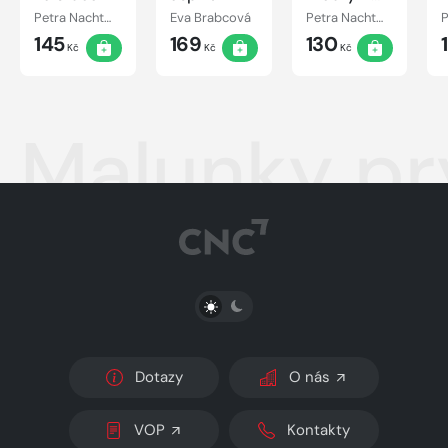
nebem nad
Petra Nachtmanová
Eva Brabcová
Petra Nachtmanová
hlavou
145
169
130
Kč
Kč
Kč
Malunky pr
PŘEPNOUT SVĚTLÝ/TMAVÝ REŽIM
Dotazy
O nás
VOP
Kontakty