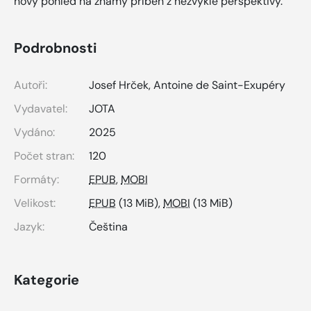
nový pohled na známý příběh z nezvyklé perspektivy.
Podrobnosti
Autoři:
Josef Hrček
,
Antoine de Saint-Exupéry
Vydavatel:
JOTA
Vydáno:
2025
Počet stran:
120
Formáty:
EPUB
,
MOBI
Velikost:
EPUB
(13 MiB),
MOBI
(13 MiB)
Jazyk:
Čeština
Kategorie