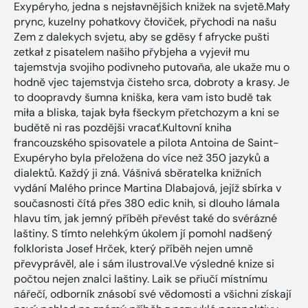
Exypéryho, jedna s nejsłavnějšich knižek na svjetě.Mały
prync, kuzelny pohatkovy čłoviček, přychodi na našu
Zem z dalekych svjetu, aby se gděsy f afrycke pušti
zetkał z pisatelem našiho přybjeha a vyjevił mu
tajemstvja svojiho podivneho putovaňa, ale ukaže mu o
hodně vjec tajemstvja čisteho srca, dobroty a krasy. Je
to doopravdy šumna kniška, kera vam isto budě tak
miła a bliska, tajak była fšeckym přetchozym a kni se
budětě ni ras pozdějši vracať.Kultovní kniha
francouzského spisovatele a pilota Antoina de Saint-
Exupéryho byla přeložena do více než 350 jazyků a
dialektů. Každý ji zná. Vášnivá sběratelka knižních
vydání Malého prince Martina Dlabajová, jejíž sbírka v
současnosti čítá přes 380 edic knih, si dlouho lámala
hlavu tím, jak jemný příběh převést také do svérázné
laštiny. S tímto nelehkým úkolem jí pomohl nadšený
folklorista Josef Hrček, který příběh nejen umně
převyprávěl, ale i sám ilustroval.Ve výsledné knize si
počtou nejen znalci laštiny. Laik se přiučí místnímu
nářečí, odborník znásobí své vědomosti a všichni získají