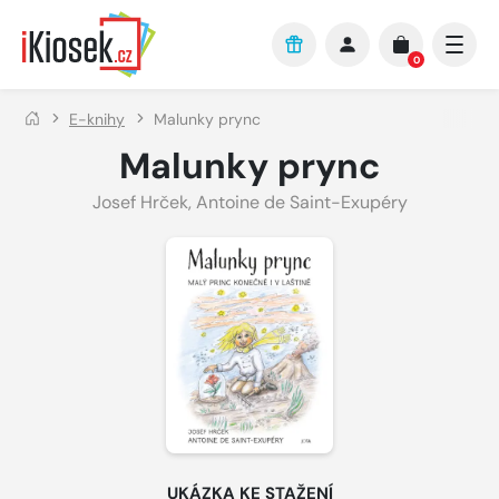
Přejít na hlavní obsah
0
E-knihy
Malunky prync
Malunky prync
Josef Hrček
,
Antoine de Saint-Exupéry
UKÁZKA KE STAŽENÍ