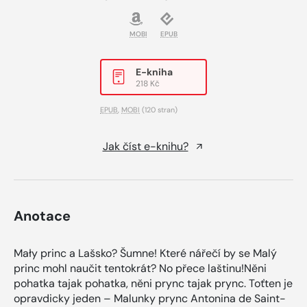
MOBI
EPUB
E-kniha
218 Kč
EPUB
,
MOBI
(120 stran)
Jak číst e-knihu?
Anotace
Mały princ a Lašsko? Šumne! Které nářečí by se Malý
princ mohl naučit tentokrát? No přece laštinu!Něni
pohatka tajak pohatka, něni prync tajak prync. Toťten je
opravdicky jeden – Malunky prync Antonina de Saint-