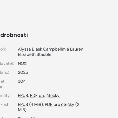
drobnosti
oři:
Alyssa Blask Campbellm a Lauren
Elizabeth Stauble
avatel:
NOXI
dáno:
2025
čet
304
an:
máty:
EPUB
,
PDF pro čtečky
ikost:
EPUB
(4 MiB),
PDF pro čtečky
(2
MiB)