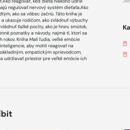
Jaz
ať.Ako reagovať, keď dieťa niekoho udrie
ajú regulovať nervový systém dieťaťa.Ako
dtým, ako sa vôbec začnú. Táto kniha je
a ukazuje rodičom, ako zvládnuť výbuchy
Ka
vládnuť ťažké pocity, ako je hnev, smútok,
enné poznatky a návody, najmä tí, ktorí sa
 rokov. Kniha Malí ľudia, veľké emócie
nteligencie, aby mohli reagovať na
je základným, empatickým sprievodcom,
 a udržiavať priestor pre veľké emócie ich
íbit