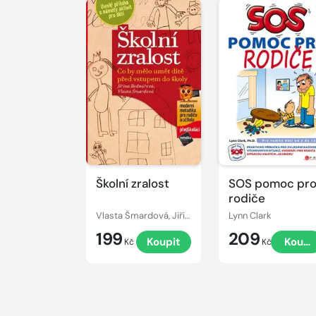
Školní zralost
SOS pomoc pr
rodiče
Vlasta Šmardová, Jiřina Bednářová
Lynn Clark
199
209
Koupit
Koupi
Kč
Kč