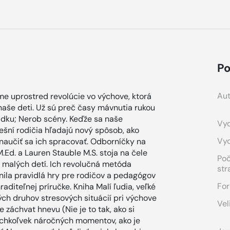
Po
Aut
me uprostred revolúcie vo výchove, ktorá
še deti. Už sú preč časy mávnutia rukou
adku; Nerob scény. Keďže sa naše
Vyd
ešní rodičia hľadajú nový spôsob, ako
Vy
naučiť sa ich spracovať. Odborníčky na
Ed. a Lauren Stauble M.S. stoja na čele
Po
 malých detí. Ich revolučná metóda
str
ila pravidlá hry pre rodičov a pedagógov
For
raditeľnej príručke. Kniha Malí ľudia, veľké
ých druhov stresových situácií pri výchove
Vel
 záchvat hnevu (Nie je to tak, ako si
kýchkoľvek náročných momentov, ako je