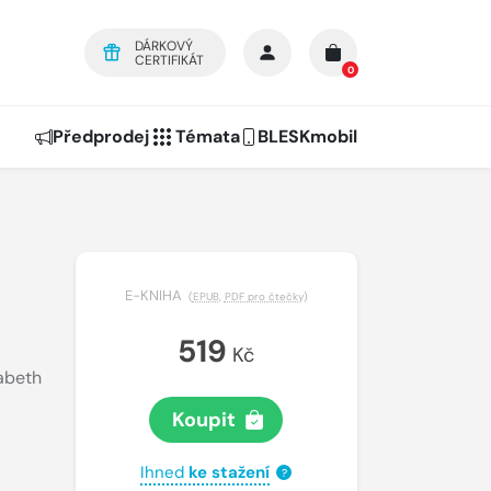
DÁRKOVÝ
CERTIFIKÁT
0
Předprodej
Témata
BLESKmobil
E-KNIHA
(
EPUB
,
PDF pro čtečky
)
519
Kč
abeth
Koupit
Ihned
ke stažení
?