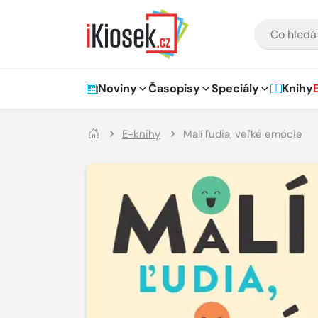
Přejít na hlavní obsah
VYHLEDÁVÁNÍ
Hlavní navigace
Noviny
Časopisy
Speciály
Knihy
E-knihy
Malí ľudia, veľké emócie