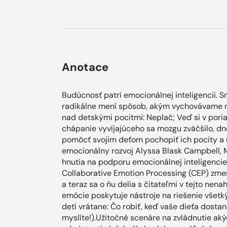
Anotace
Budúcnosť patrí emocionálnej inteligencii. S
radikálne mení spôsob, akým vychovávame na
nad detskými pocitmi: Neplač; Veď si v pori
chápanie vyvíjajúceho sa mozgu zväčšilo, dn
pomôcť svojim deťom pochopiť ich pocity a 
emocionálny rozvoj Alyssa Blask Campbell, M.
hnutia na podporu emocionálnej inteligencie
Collaborative Emotion Processing (CEP) zmen
a teraz sa o ňu delia s čitateľmi v tejto nenah
emócie poskytuje nástroje na riešenie všetk
detí vrátane: Čo robiť, keď vaše dieťa dostane
myslíte!).Užitočné scenáre na zvládnutie a