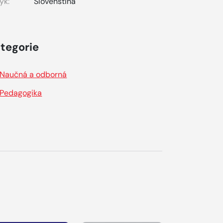
yk:
Slovenština
tegorie
Naučná a odborná
Pedagogika