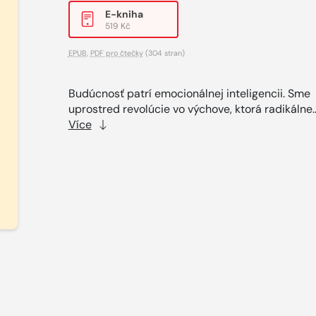
E-kniha
519 Kč
EPUB
,
PDF pro čtečky
(304 stran)
Budúcnosť patrí emocionálnej inteligencii. Sme
uprostred revolúcie vo výchove, ktorá radikálne.
Více