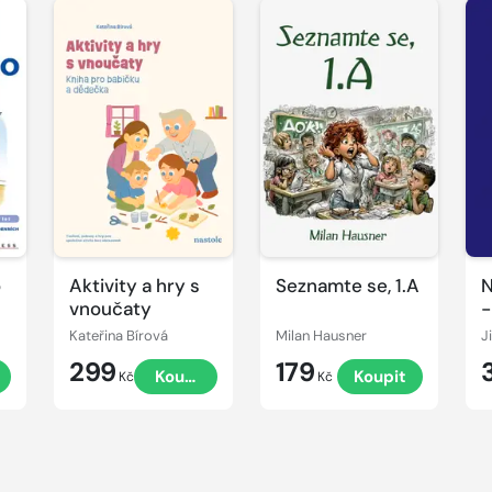
o
Aktivity a hry s
Seznamte se, 1.A
N
vnoučaty
-
r
Kateřina Bírová
Milan Hausner
t
299
179
t
Koupit
Koupit
č
Kč
Kč