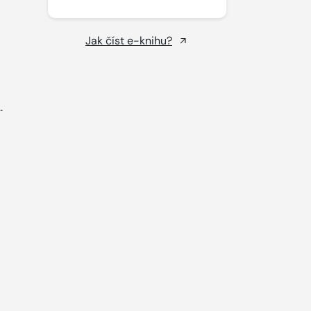
Jak číst e-knihu?
..