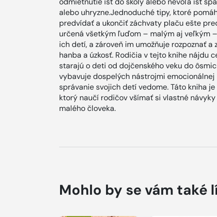
odmietnutie ísť do školy alebo nevôľa ísť sp
alebo uhryzne.Jednoduché tipy, ktoré pomáh
predvídať a ukončiť záchvaty plaču ešte pre
určená všetkým ľuďom – malým aj veľkým – 
ich detí, a zároveň im umožňuje rozpoznať a z
hanba a úzkosť. Rodičia v tejto knihe nájdu c
starajú o deti od dojčenského veku do ôsmich
vybavuje dospelých nástrojmi emocionálnej i
správanie svojich detí vedome. Táto kniha 
ktorý naučí rodičov všímať si vlastné návyky
malého človeka.
Mohlo by se vám také l