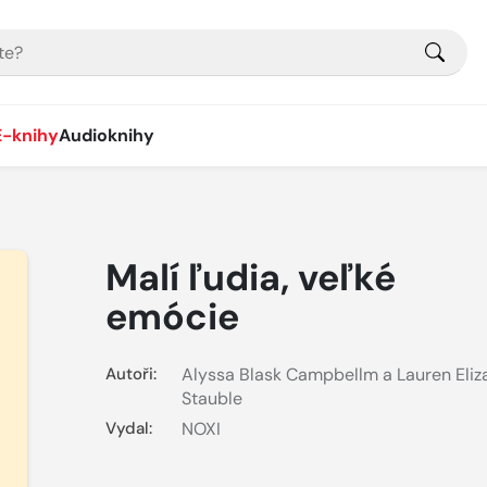
E-knihy
Audioknihy
Malí ľudia, veľké
emócie
Autoři:
Alyssa Blask Campbellm a Lauren Eliz
Stauble
Vydal:
NOXI