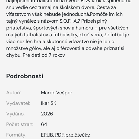
najlepšími futbalistami na svete. Prvý krok k splnenému
snu vedie cez turnaj na školskom dvore. Cesta za
víťazstvom však nebude jednoduchá.Pomôže im ich
tajný vynález s názvom S.O.F.I.A.? Príbeh plný
priateľstva, športových snov a humoru – pre všetkých
malých futbalistov a futbalistky, ktorí veria, že futbal je
viac než len hra a skutočné víťazstvo nie je len o
množstve gólov, ale aj o férovosti a odvahe priznať si
chybu. Pre deti od 7 rokov
Podrobnosti
Autoři:
Marek Vešper
Vydavatel:
Ikar SK
Vydáno:
2026
Počet stran:
64
Formáty:
EPUB
,
PDF pro čtečky