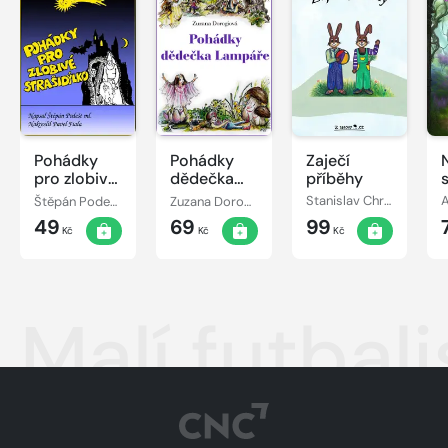
Pohádky
Pohádky
Zaječí
pro zlobivé
dědečka
příběhy
strašidýlko
Lampáře
Štěpán Podešt, ml.
Zuzana Dorogiová
Stanislav Chromčák
49
69
99
Kč
Kč
Kč
Malí futbali