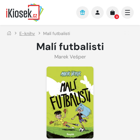
Přejít na hlavní obsah
0
E-knihy
Malí futbalisti
Malí futbalisti
Marek Vešper