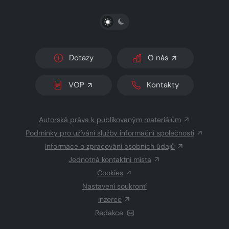
PŘEPNOUT SVĚTLÝ/TMAVÝ REŽIM
Dotazy
O nás
VOP
Kontakty
Autorská práva k publikovaným materiálům
Podmínky pro užívání služby informační společnosti
Informace o zpracování osobních údajů
Jednotná kontaktní místa
Cookies
Nastavení soukromí
Inzerce
Redakce