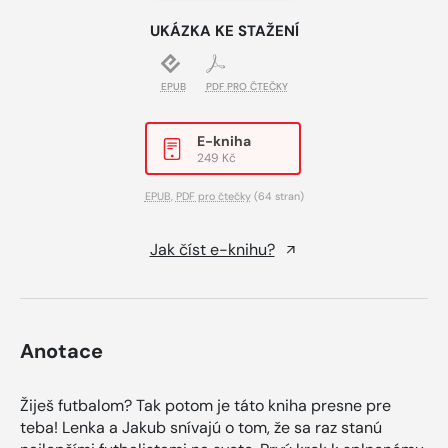
UKÁZKA KE STAŽENÍ
EPUB
PDF PRO ČTEČKY
E-kniha
249 Kč
EPUB
,
PDF pro čtečky
(64 stran)
Jak číst e-knihu?
Anotace
Žiješ futbalom? Tak potom je táto kniha presne pre
teba! Lenka a Jakub snívajú o tom, že sa raz stanú