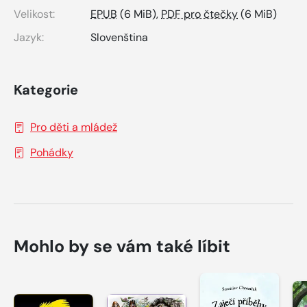
Velikost:
EPUB
(6 MiB),
PDF pro čtečky
(6 MiB)
Jazyk:
Slovenština
Kategorie
Pro děti a mládež
Pohádky
Mohlo by se vám také líbit