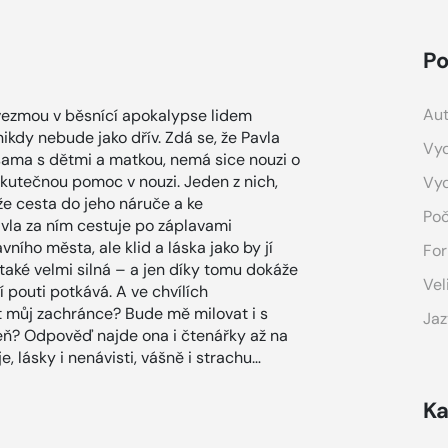
Po
Aut
a vezmou v běsnící apokalypse lidem
kdy nebude jako dřív. Zdá se, že Pavla
Vyd
 sama s dětmi a matkou, nemá sice nouzi o
o skutečnou pomoc v nouzi. Jeden z nich,
Vy
nže cesta do jeho náruče a ke
Poč
avla za ním cestuje po záplavami
ního města, ale klid a láska jako by jí
For
 také velmi silná – a jen díky tomu dokáže
Vel
jí pouti potkává. A ve chvílích
t můj zachránce? Bude mě milovat i s
Jaz
eň? Odpověď najde ona i čtenářky až na
, lásky i nenávisti, vášně i strachu…
Ka