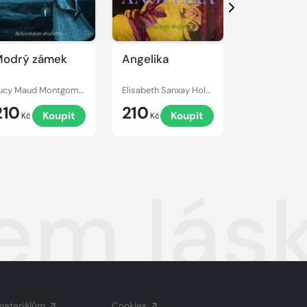
Další
odrý zámek
Angelika
Armadale
Lucy Maud Montgomery
Elisabeth Sanxay Holding
Wilkie Collins
210
210
249
Koupit
Koupit
Kč
Kč
Kč
em lás
materiálům
Cookies