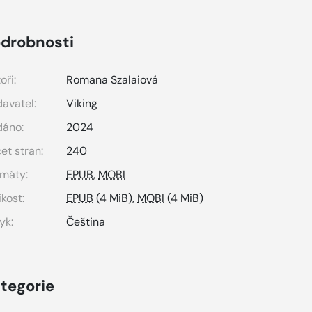
drobnosti
oři:
Romana Szalaiová
avatel:
Viking
dáno:
2024
et stran:
240
máty:
EPUB
,
MOBI
ikost:
EPUB
(4 MiB),
MOBI
(4 MiB)
yk:
Čeština
tegorie