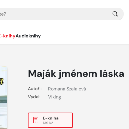
E-knihy
Audioknihy
Maják jménem láska
Autoři:
Romana Szalaiová
Vydal:
Viking
E-kniha
139 Kč