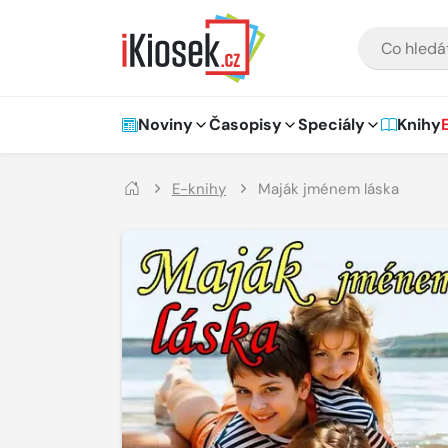
Přejít na hlavní obsah
VYHLEDÁVÁNÍ
Hlavní navigace
Noviny
Časopisy
Speciály
Knihy
E-knihy
Maják jménem láska