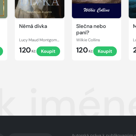
Němá dívka
Slečna nebo
M
paní?
Lucy Maud Montgomery
Wilkie Collins
120
120
Koupit
Koupit
Kč
Kč
k jmén
Autorská práva k publikovaným 