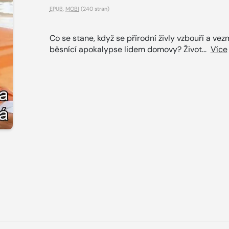
EPUB
,
MOBI
(240 stran)
Co se stane, když se přírodní živly vzbouří a vez
běsnící apokalypse lidem domovy? Život...
Více