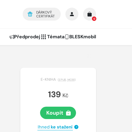
DÁRKOVÝ
CERTIFIKÁT
0
Předprodej
Témata
BLESKmobil
E-KNIHA
(
EPUB
,
MOBI
)
139
Kč
Koupit
Ihned
ke stažení
?