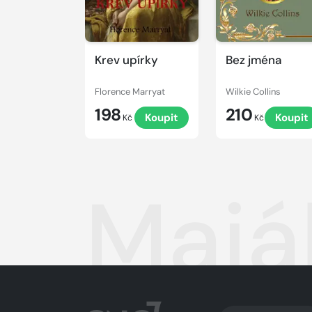
Krev upírky
Bez jména
Florence Marryat
Wilkie Collins
198
210
Koupit
Koupit
Kč
Kč
Majá