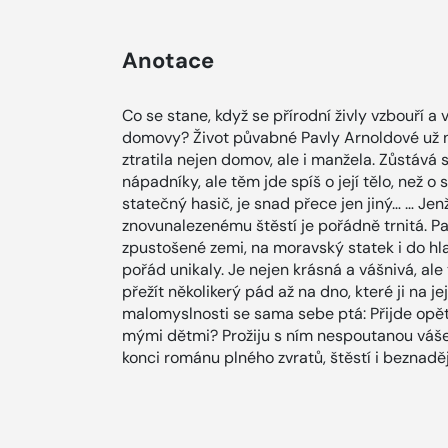
Anotace
Co se stane, když se přírodní živly vzbouří 
domovy? Život půvabné Pavly Arnoldové už ni
ztratila nejen domov, ale i manžela. Zůstává
nápadníky, ale těm jde spíš o její tělo, než 
statečný hasič, je snad přece jen jiný… … Je
znovunalezenému štěstí je pořádně trnitá. P
zpustošené zemi, na moravský statek i do hlav
pořád unikaly. Je nejen krásná a vášnivá, ale
přežít několikerý pád až na dno, které ji na je
malomyslnosti se sama sebe ptá: Přijde opě
mými dětmi? Prožiju s ním nespoutanou váš
konci románu plného zvratů, štěstí i beznaděje