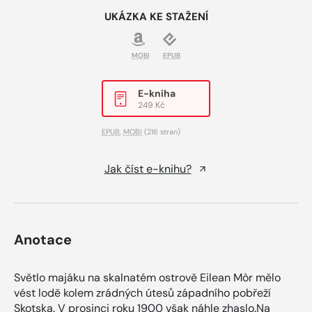
UKÁZKA KE STAŽENÍ
MOBI
EPUB
E-kniha
249 Kč
EPUB
,
MOBI
(216 stran)
Jak číst e-knihu?
Anotace
Světlo majáku na skalnatém ostrově Eilean Mòr mělo
vést lodě kolem zrádných útesů západního pobřeží
Skotska. V prosinci roku 1900 však náhle zhaslo.Na