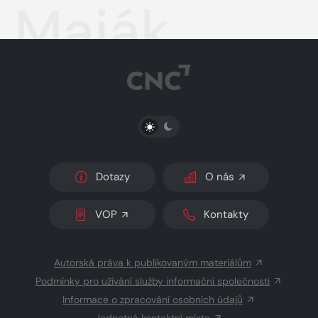
Maják
PŘEPNOUT SVĚTLÝ/TMAVÝ REŽIM
Dotazy
O nás
VOP
Kontakty
Autorská práva k publikovaným materiálům
Podmínky pro užívání služby informační společnosti
Informace o zpracování osobních údajů