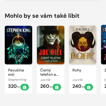
Mohlo by se vám také líbit
Pavučina
Černý
Rohy
snů
telefon a
další
Stephen King
Joe Hill
Joe Hill
S
příběhy
320
260
240
Kč
Kč
Kč