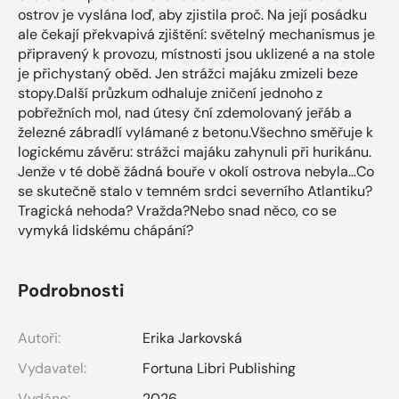
ostrov je vyslána loď, aby zjistila proč. Na její posádku
ale čekají překvapivá zjištění: světelný mechanismus je
připravený k provozu, místnosti jsou uklizené a na stole
je přichystaný oběd. Jen strážci majáku zmizeli beze
stopy.Další průzkum odhaluje zničení jednoho z
pobřežních mol, nad útesy ční zdemolovaný jeřáb a
železné zábradlí vylámané z betonu.Všechno směřuje k
logickému závěru: strážci majáku zahynuli při hurikánu.
Jenže v té době žádná bouře v okolí ostrova nebyla…Co
se skutečně stalo v temném srdci severního Atlantiku?
Tragická nehoda? Vražda?Nebo snad něco, co se
vymyká lidskému chápání?
Podrobnosti
Autoři:
Erika Jarkovská
Vydavatel:
Fortuna Libri Publishing
Vydáno:
2026