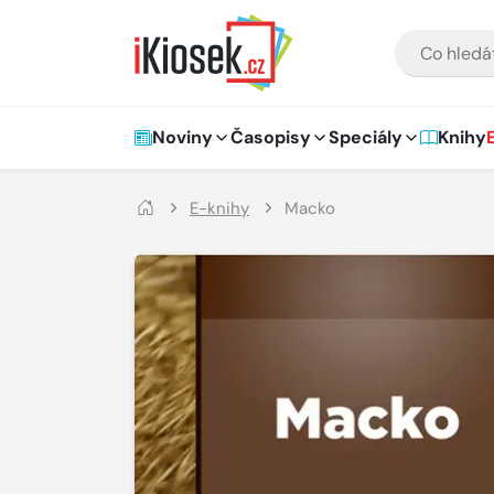
Přejít na hlavní obsah
VYHLEDÁVÁNÍ
Hlavní navigace
Noviny
Časopisy
Speciály
Knihy
E-knihy
Macko