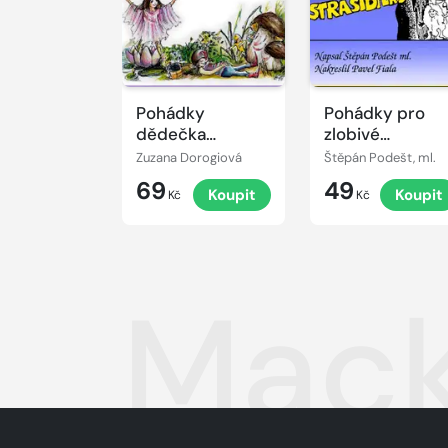
Pohádky
Pohádky pro
dědečka
zlobivé
Lampáře
strašidýlko
Zuzana Dorogiová
Štěpán Podešt, ml.
69
49
Koupit
Koupit
Kč
Kč
Mac