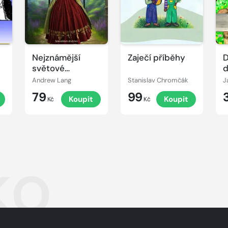
Nejznámější
Zaječí příběhy
D
světové
d
pohádky
Andrew Lang
Stanislav Chromčák
J
79
99
Koupit
Koupit
Kč
Kč
ko