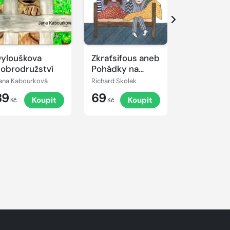
Další
ylouškova
Zkraťsifous aneb
Broučci n
obrodružství
Pohádky na
kolotoči
dobré ráno
ana Kabourková
Richard Skolek
Romana Szala
39
69
39
Koupit
Koupit
K
Kč
Kč
Kč