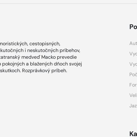
Po
Aut
oristických, cestopisných,
skutočných i neskutočných príbehov,
Vyd
 tatranský medveď Macko prevedie
o pokojných a blažených dňoch svojej
Vy
 skutkoch. Rozprávkový príbeh.
Poč
For
Vel
Jaz
Ka