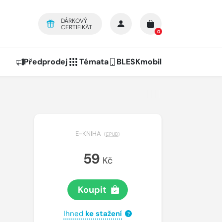
DÁRKOVÝ
CERTIFIKÁT
0
Předprodej
Témata
BLESKmobil
E-KNIHA
(
EPUB
)
59
Kč
Koupit
Ihned
ke stažení
?