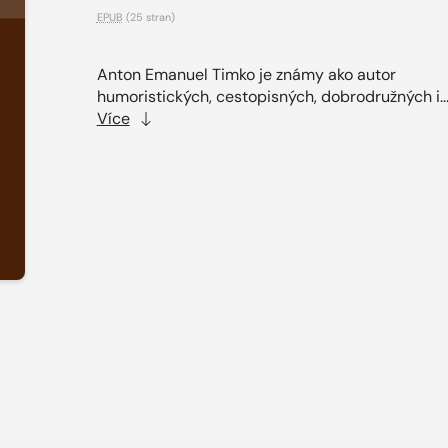
EPUB
(25 stran)
Anton Emanuel Timko je známy ako autor
humoristických, cestopisných, dobrodružných i..
Více