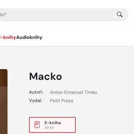
E-knihy
Audioknihy
Macko
Autoři:
Anton Emanuel Timko
Vydal:
Petit Press
E-kniha
59 Kč