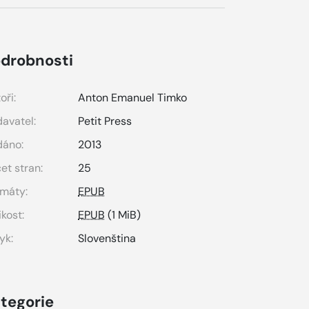
drobnosti
oři:
Anton Emanuel Timko
avatel:
Petit Press
dáno:
2013
et stran:
25
máty:
EPUB
ikost:
EPUB
(1 MiB)
yk:
Slovenština
tegorie