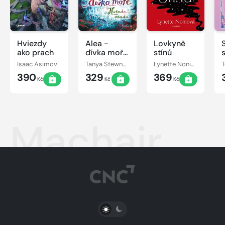
Hviezdy
Alea -
Lovkyně
ako prach
dívka moře:
stínů
Hvězda
Isaac Asimov
Tanya Stewnerová
Lynette Noniová
osudu
390
329
369
Kč
Kč
Kč
Machair
PŘEPNOUT SVĚTLÝ/TMAVÝ REŽIM