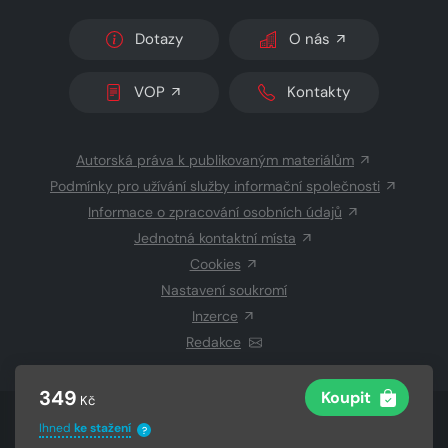
Dotazy
O nás
VOP
Kontakty
Autorská práva k publikovaným materiálům
Podmínky pro užívání služby informační společnosti
Informace o zpracování osobních údajů
Jednotná kontaktní místa
Cookies
Nastavení soukromí
Inzerce
Redakce
349
Koupit
Kč
© 2026 Copyright
CZECH NEWS CENTER a.s.
a dodavatelé
Ihned
ke stažení
?
obsahu