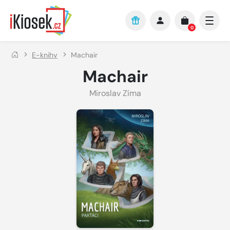
Přejít na hlavní obsah
0
E-knihy
Machair
Machair
Miroslav Zíma