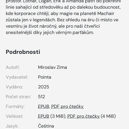
prostor. Lothar, Logan, Erik a Amanda patří do pokrevní
linie sahající od středověku až po dalekou budoucnost,
kde korporace chtějí, aby magie na planetě Machair
zůstala jen v legendách. Bez ohledu na éru či místo ve
vesmíru je život náročný, ale pro naši čtveřici
snesitelnější díky jejich věrným parťákům.
Podrobnosti
Autoři:
Miroslav Zíma
Vydavatel:
Pointa
Vydáno:
2025
Počet stran:
512
Formáty:
EPUB
,
PDF pro čtečky
Velikost:
EPUB
(3 MiB),
PDF pro čtečky
(4 MiB)
Jazyk:
Čeština