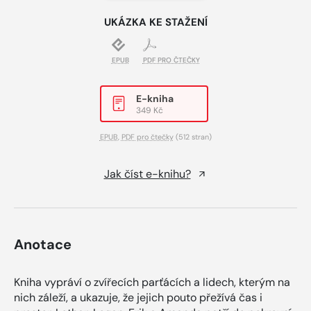
UKÁZKA KE STAŽENÍ
EPUB
PDF PRO ČTEČKY
E-kniha
349 Kč
EPUB
,
PDF pro čtečky
(512 stran)
Jak číst e-knihu?
Anotace
Kniha vypráví o zvířecích parťácích a lidech, kterým na
nich záleží, a ukazuje, že jejich pouto přežívá čas i