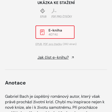
UKÁZKA KE STAŽENÍ
EPUB
PDF PRO ČTEČKY
E-kniha
407 Kč
EPUB
,
PDF pro čtečky
(392 stran)
Jak číst e-knihu?
Anotace
Gabriel Bach je úspěšný románový autor, který však
právě prochází životní krizí. Chybí mu inspirace nejen k
nové knize, ale i k životu samotnému. Při procházce