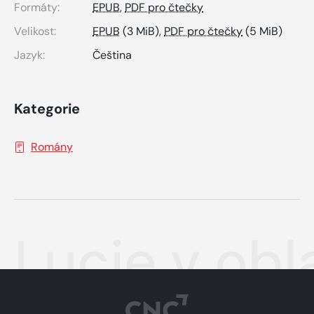
Formáty:
EPUB
,
PDF pro čtečky
Velikost:
EPUB
(3 MiB),
PDF pro čtečky
(5 MiB)
Jazyk:
Čeština
Kategorie
Romány
Lucie v obl