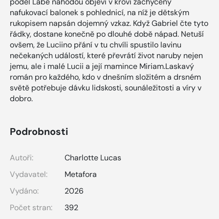
podél Labe náhodou objeví v křoví zachycený
nafukovací balonek s pohlednicí, na níž je dětským
rukopisem napsán dojemný vzkaz. Když Gabriel čte tyto
řádky, dostane konečně po dlouhé době nápad. Netuší
ovšem, že Luciino přání v tu chvíli spustilo lavinu
nečekaných událostí, které převrátí život naruby nejen
jemu, ale i malé Lucii a její mamince Miriam.Laskavý
román pro každého, kdo v dnešním složitém a drsném
světě potřebuje dávku lidskosti, sounáležitosti a víry v
dobro.
Podrobnosti
Autoři:
Charlotte Lucas
Vydavatel:
Metafora
Vydáno:
2026
Počet stran:
392