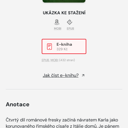
UKÁZKA KE STAŽENÍ
MOBI
EPUB
E-kniha
329 Kč
EPUB
,
MOBI
(432 stran)
Jak číst e-knihu?
Anotace
Čtvrtý díl románové fresky začíná návratem Karla jako
korunovaného římského císaře z Itálie domů. Je pánem