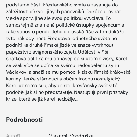
podstatné části křesťanského světa a zasahuje do
záležitostí církve i jiných panovníků. Dokáže urovnat
vleklé spory, jiné ale svou politikou vyvolává. To
samozřejmě znamená politické ústupky spojencům a
také spoustu peněz. Jeho obrovská říše zatím dokáže
tyto náklady nést. Představa jednotného světa ho
podnítí ke druhé římské jízdě ve snaze vytrhnout
papežství z avignonského zajetí. Události v říši i
sňatková politika mu přinášejí další územní zisky, Karel
se však více se upíná ke svému nedospělému synu
Václavovi a snaží se mu pomoci k zisku římské královské
koruny. Jenže stárnoucí a občas trochu nostalgický
Karel už nemá sílu, aby udržel křesťanský svět v té
podobě, jak si ho představuje. Nastupují první příznaky
krize, které se již Karel nedožije…
Podrobnosti
Autoři:
Vlastimil Vondruška