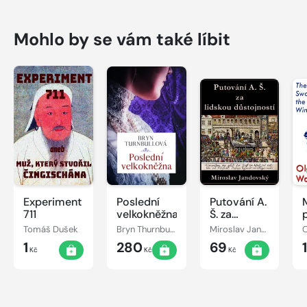
Mohlo by se vám také líbit
Experiment
Poslední
Putování A.
711
velkokněžna
Š. za
lidskou
Tomáš Dušek
Bryn Thurnbullová
Miroslav Jandovský
O
důstojností
1
280
69
Kč
Kč
Kč