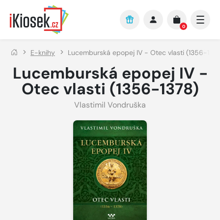
Přejít na hlavní obsah
0
E-knihy
Lucemburská epopej IV - Otec vlasti (1356-1378
Lucemburská epopej IV -
Otec vlasti (1356-1378)
Vlastimil Vondruška