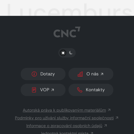
Lucembursk
PŘEPNOUT SVĚTLÝ/TMAVÝ REŽIM
Dotazy
O nás
VOP
Kontakty
Autorská práva k publikovaným materiálům
Podmínky pro užívání služby informační společnosti
Informace o zpracování osobních údajů
Jednotná kontaktní místa