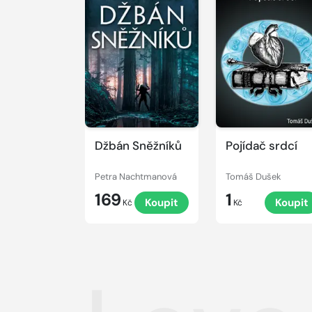
Džbán Sněžníků
Pojídač srdcí
Petra Nachtmanová
Tomáš Dušek
169
1
Koupit
Koupit
Kč
Kč