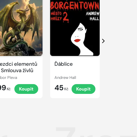
Další
ezdci elementů
Ďáblice
Conan a s
 Smlouva živlů
bohyně
ibor Pleva
Andrew Hall
Leon da Cost
99
45
79
Koupit
Koupit
K
Kč
Kč
Kč