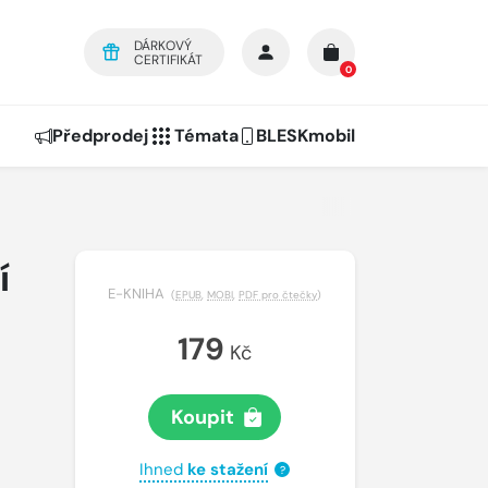
DÁRKOVÝ
CERTIFIKÁT
0
Předprodej
Témata
BLESKmobil
í
E-KNIHA
(
EPUB
,
MOBI
,
PDF pro čtečky
)
179
Kč
Koupit
Ihned
ke stažení
?