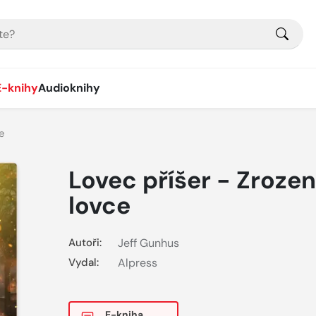
E-knihy
Audioknihy
e
Lovec příšer - Zrozen
lovce
Autoři:
Jeff Gunhus
Vydal:
Alpress
E-kniha