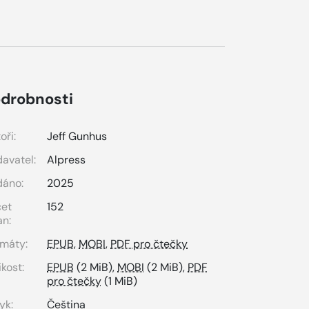
drobnosti
oři:
Jeff Gunhus
avatel:
Alpress
dáno:
2025
čet
152
an:
máty:
EPUB
,
MOBI
,
PDF pro čtečky
ikost:
EPUB
(2 MiB),
MOBI
(2 MiB),
PDF
pro čtečky
(1 MiB)
yk:
Čeština