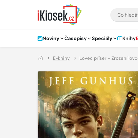
Přejít na hlavní obsah
VYHLEDÁVÁNÍ
Hlavní navigace
Noviny
Časopisy
Speciály
Knihy
E-knihy
Lovec příšer - Zrození lovc