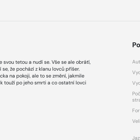
Po
Aut
se svou tetou a nudí se. Vše se ale obrátí,
í se, že pochází z klanu lovců příšer.
Vyd
cka na pokoji, ale to se změní, jakmile
k touží po jeho smrti a co ostatní lovci
Vy
Po
str
For
Vel
Jaz