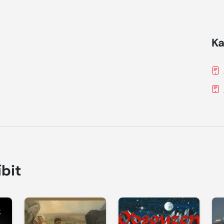
Ka
íbit