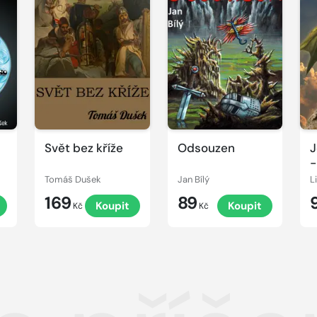
Svět bez kříže
Odsouzen
J
-
Tomáš Dušek
Jan Bílý
L
169
89
Koupit
Koupit
Kč
Kč