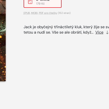
179 Kč
EPUB
,
MOBI
,
PDF pro čtečky
(152 stran)
Jack je obyčejný třináctiletý kluk, který žije se s
tetou a nudí se. Vše se ale obrátí, když...
Více